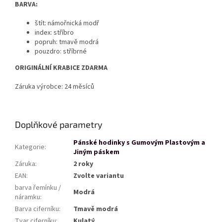
BARVA:
štít: námořnická modř
index: stříbro
popruh: tmavě modrá
pouzdro: stříbrné
ORIGINÁLNÍ KRABICE ZDARMA
Záruka výrobce: 24 měsíců
Doplňkové parametry
Pánské hodinky s Gumovým Plastovým a
Kategorie
:
Jiným páskem
Záruka
:
2 roky
EAN
:
Zvolte variantu
barva řemínku /
Modrá
náramku
:
Barva ciferníku
:
Tmavě modrá
Tvar ciferníku
:
Kulatý