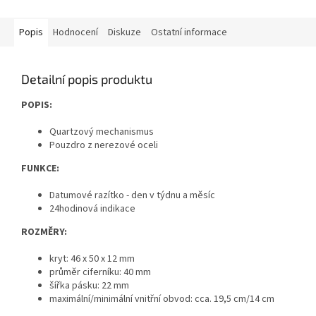
Popis
Hodnocení
Diskuze
Ostatní informace
Detailní popis produktu
POPIS:
Quartzový mechanismus
Pouzdro z nerezové oceli
FUNKCE:
Datumové razítko - den v týdnu a měsíc
24hodinová indikace
ROZMĚRY:
kryt: 46 x 50 x 12 mm
průměr ciferníku: 40 mm
šířka pásku: 22 mm
maximální/minimální vnitřní obvod: cca. 19,5 cm/14 cm