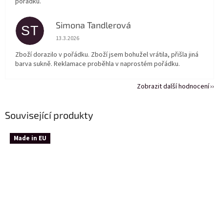
pořádku.
Simona Tandlerová
ST
Hodnocení obchodu je 5 z 5 hvězdiček.
13.3.2026
Zboží dorazilo v pořádku. Zboží jsem bohužel vrátila, přišla jiná
barva sukně. Reklamace proběhla v naprostém pořádku.
Zobrazit další hodnocení
Související produkty
Made in EU