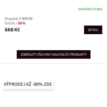
Doručení 2-4 dny
1 109 Kč
–39 %
668 Kč
DETAIL
ZOBRAZIT VŠECHNY SOUVISEJÍCÍ PRODUKTY
Z
á
p
a
VÝPRODEJ AŽ -80% ZDE
t
í