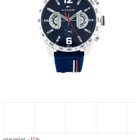
od 4 149 Kč
–37 %