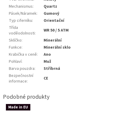
Mechanismus
:
Quartz
Pásek/Náramek
:
Gumový
Typ ciferníku
:
Orientační
Třída
WR 50 / 5 ATM
voděodolnosti
:
Sklíčko
:
Minerální
Funkce
:
Minerální sklo
Krabička v ceně
:
Ano
Pohlaví
:
Muž
Barva pouzdra
:
Stříbrná
Bezpečnostní
CE
informace
:
Made in EU