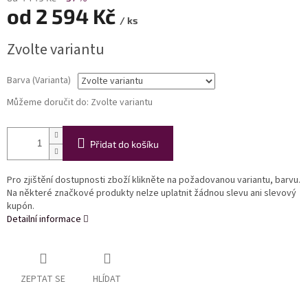
od
2 594 Kč
/ ks
Měrná
Zvolte variantu
cena:
Barva (Varianta)
Můžeme doručit do:
Zvolte variantu
Přidat do košíku
Pro zjištění dostupnosti zboží klikněte na požadovanou variantu, barvu.
Na některé značkové produkty nelze uplatnit žádnou slevu ani slevový
kupón.
Detailní informace
ZEPTAT SE
HLÍDAT