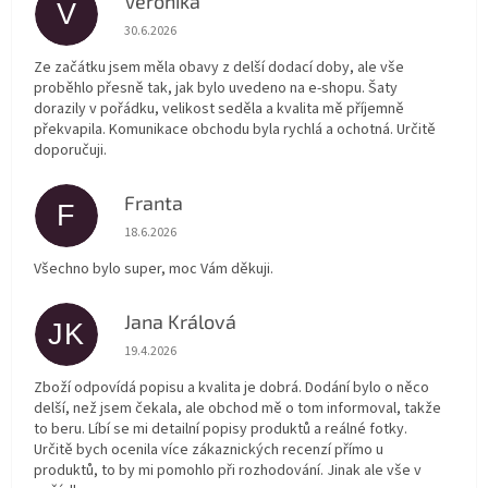
Veronika
V
Hodnocení obchodu je 5 z 5 hvězdiček.
30.6.2026
Ze začátku jsem měla obavy z delší dodací doby, ale vše
proběhlo přesně tak, jak bylo uvedeno na e-shopu. Šaty
dorazily v pořádku, velikost seděla a kvalita mě příjemně
překvapila. Komunikace obchodu byla rychlá a ochotná. Určitě
doporučuji.
Franta
F
Hodnocení obchodu je 5 z 5 hvězdiček.
18.6.2026
Všechno bylo super, moc Vám děkuji.
Jana Králová
JK
Hodnocení obchodu je 5 z 5 hvězdiček.
19.4.2026
Zboží odpovídá popisu a kvalita je dobrá. Dodání bylo o něco
delší, než jsem čekala, ale obchod mě o tom informoval, takže
to beru. Líbí se mi detailní popisy produktů a reálné fotky.
Určitě bych ocenila více zákaznických recenzí přímo u
produktů, to by mi pomohlo při rozhodování. Jinak ale vše v