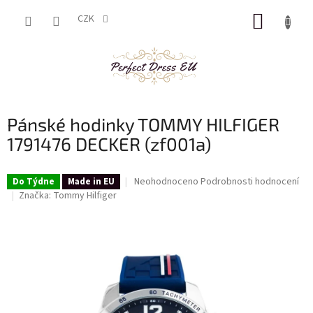
Přejít
NÁKUP
na
CZK
obsah
KOŠÍK
Pánské hodinky TOMMY HILFIGER
1791476 DECKER (zf001a)
Průměrné
Neohodnoceno
Podrobnosti hodnocení
Do Týdne
Made in EU
hodnocení
Značka:
Tommy Hilfiger
produktu
je
0,0
z
5
hvězdiček.