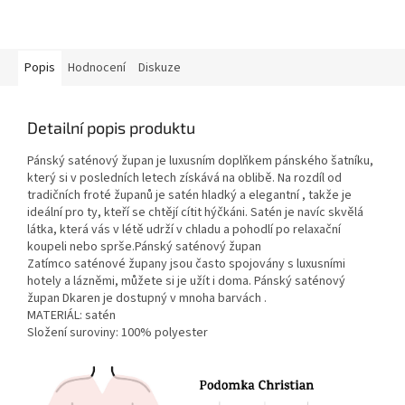
Popis
Hodnocení
Diskuze
Detailní popis produktu
Pánský saténový župan je luxusním doplňkem pánského šatníku,
který si v posledních letech získává na oblibě. Na rozdíl od
tradičních froté županů je satén hladký a elegantní , takže je
ideální pro ty, kteří se chtějí cítit hýčkáni. Satén je navíc skvělá
látka, která vás v létě udrží v chladu a pohodlí po relaxační
koupeli nebo sprše.Pánský saténový župan
Zatímco saténové župany jsou často spojovány s luxusními
hotely a lázněmi, můžete si je užít i doma. Pánský saténový
župan Dkaren je dostupný v mnoha barvách .
MATERIÁL: satén
Složení suroviny: 100% polyester