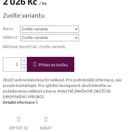
2 026 Kč
/ ks
Měrná
Zvolte variantu
cena:
Barva
Velikost
Můžeme doručit do:
Zvolte variantu
Přidat do košíku
Zboží sedí na klasickou EU velikost. Pro podrobnější informace, nás
prosím kontaktujte. Pro zjištění dostupnosti zboží klikněte na
požadovanou velikost a barvu. KVALITNÍ ZNAČKOVÉ ZBOŽÍ OD
EVROPSKÉHO VÝROBCE.
Detailní informace
ZEPTAT SE
HLÍDAT