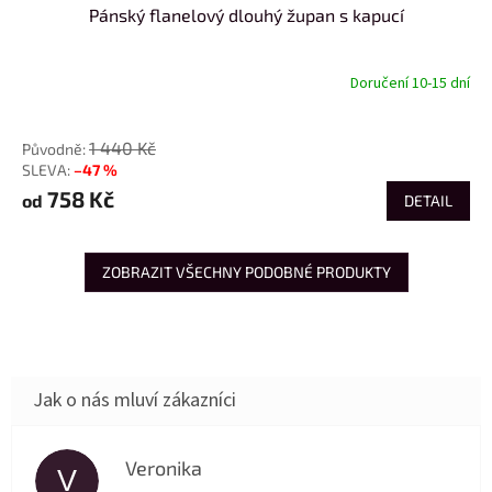
Pánský flanelový dlouhý župan s kapucí
Doručení 10-15 dní
od
1 440 Kč
–47 %
758 Kč
od
DETAIL
ZOBRAZIT VŠECHNY PODOBNÉ PRODUKTY
Veronika
V
Hodnocení obchodu je 5 z 5 hvězdiček.