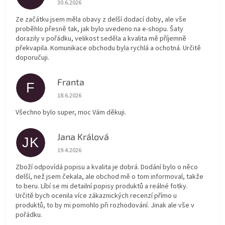
30.6.2026
Ze začátku jsem měla obavy z delší dodací doby, ale vše
proběhlo přesně tak, jak bylo uvedeno na e-shopu. Šaty
dorazily v pořádku, velikost seděla a kvalita mě příjemně
překvapila. Komunikace obchodu byla rychlá a ochotná. Určitě
doporučuji.
Franta
F
Hodnocení obchodu je 5 z 5 hvězdiček.
18.6.2026
Všechno bylo super, moc Vám děkuji.
Jana Králová
JK
Hodnocení obchodu je 5 z 5 hvězdiček.
19.4.2026
Zboží odpovídá popisu a kvalita je dobrá. Dodání bylo o něco
delší, než jsem čekala, ale obchod mě o tom informoval, takže
to beru. Líbí se mi detailní popisy produktů a reálné fotky.
Určitě bych ocenila více zákaznických recenzí přímo u
produktů, to by mi pomohlo při rozhodování. Jinak ale vše v
pořádku.