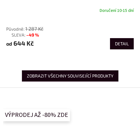
Doručení 10-15 dní
od
1 287 Kč
–49 %
až
644 Kč
od
DETAIL
ZOBRAZIT VŠECHNY SOUVISEJÍCÍ PRODUKTY
Z
á
p
a
VÝPRODEJ AŽ -80% ZDE
t
í