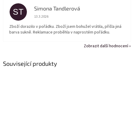
Simona Tandlerová
ST
Hodnocení obchodu je 5 z 5 hvězdiček.
13.3.2026
Zboží dorazilo v pořádku. Zboží jsem bohužel vrátila, přišla jiná
barva sukně. Reklamace proběhla v naprostém pořádku.
Zobrazit další hodnocení
Související produkty