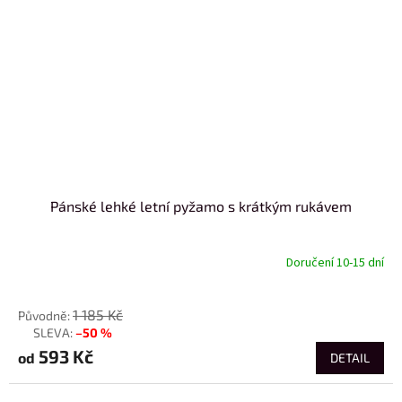
Pánské lehké letní pyžamo s krátkým rukávem
Doručení 10-15 dní
od
1 185 Kč
–50 %
až
593 Kč
od
DETAIL