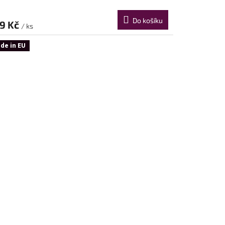
Do košíku
9 Kč
/ ks
de in EU