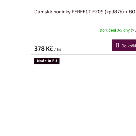
Dámské hodinky PERFECT F209 (zp987b) + BO
Doručení 3-5 dny
(>
Do koší
378 Kč
/ ks
Made in EU