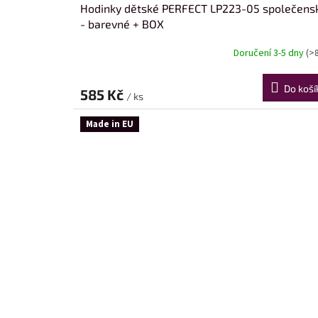
Hodinky dětské PERFECT LP223-05 společens
- barevné + BOX
Doručení 3-5 dny
(>
Do koší
585 Kč
/ ks
Made in EU