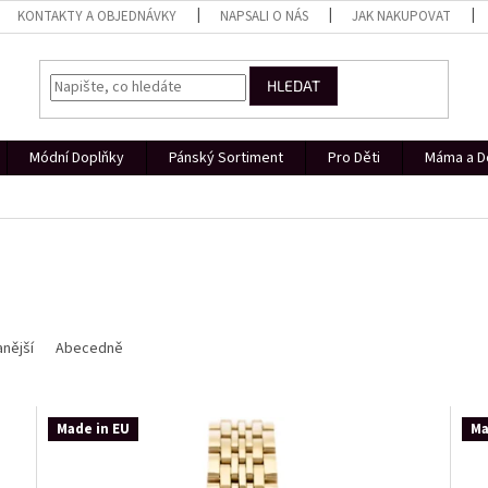
KONTAKTY A OBJEDNÁVKY
NAPSALI O NÁS
JAK NAKUPOVAT
HLEDAT
Módní Doplňky
Pánský Sortiment
Pro Děti
Máma a D
nější
Abecedně
Made in EU
Ma