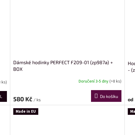
Dámské hodinky PERFECT F209-01 (zp987a) +
Hod
BOX
- (
Doručení 3-5 dny
(>8 ks)
8 ks)
L
Do košíku
580 Kč
od
/ ks
Made in EU
Ma