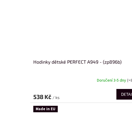
Hodinky dětské PERFECT A949 - (zp896b)
Doručení 3-5 dny
(>
DETAI
538 Kč
/ ks
Made in EU