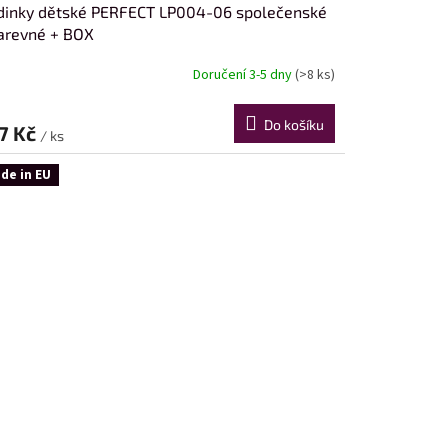
dinky dětské PERFECT LP004-06 společenské
arevné + BOX
Doručení 3-5 dny
(>8 ks)
Do košíku
7 Kč
/ ks
de in EU