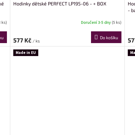
ké
Hodinky dětské PERFECT LP195-06 - + BOX
Ho
- b
8 ks)
Doručení 3-5 dny
(5 ks)
ku
Do košíku
577 Kč
57
/ ks
Made in EU
Ma