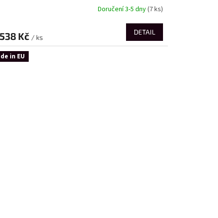
Doručení 3-5 dny
(7 ks)
DETAIL
538 Kč
/ ks
de in EU