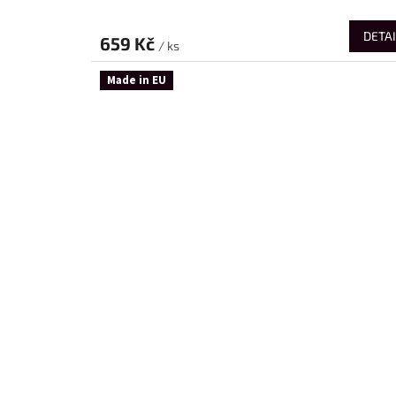
DETAI
659 Kč
/ ks
Made in EU