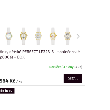
inky dětské PERFECT LP223-3 - společenské
zp800a) + BOX
Doručení 3-5 dny
(4 ks)
DETAIL
564 Kč
/ ks
de in EU