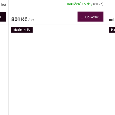
Doručení 3-5 dny
(>8 ks)
8 ks)
L
Do košíku
801 Kč
od
/ ks
Made in EU
Ma