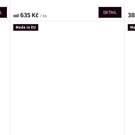
L
DETAIL
635 Kč
38
od
/ ks
Made in EU
Ma