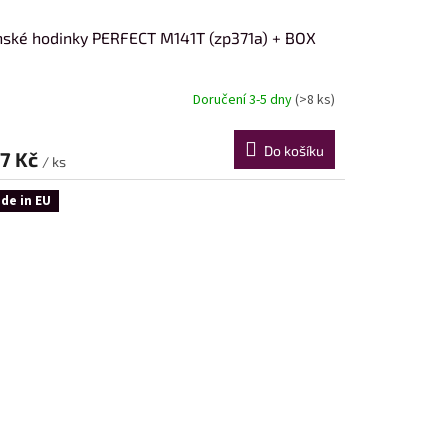
ské hodinky PERFECT M141T (zp371a) + BOX
Doručení 3-5 dny
(>8 ks)
Do košíku
7 Kč
/ ks
de in EU