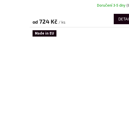
Doručení 3-5 dny
(
DETAI
724 Kč
od
/ ks
Made in EU