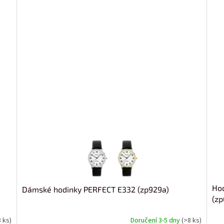
Hod
Dámské hodinky PERFECT E332 (zp929a)
(zp
8 ks)
Doručení 3-5 dny
(>8 ks)