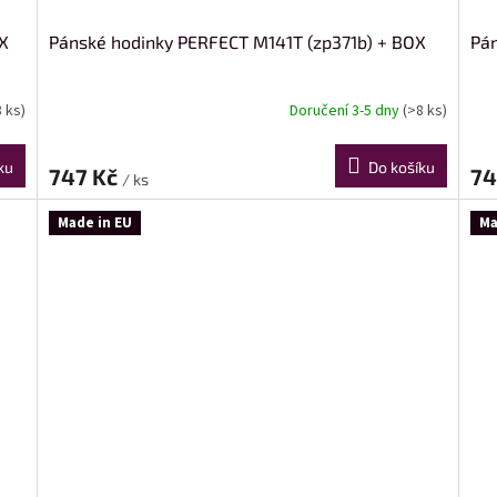
X
Pánské hodinky PERFECT M141T (zp371b) + BOX
Pán
8 ks)
Doručení 3-5 dny
(>8 ks)
ku
Do košíku
747 Kč
74
/ ks
Made in EU
Ma