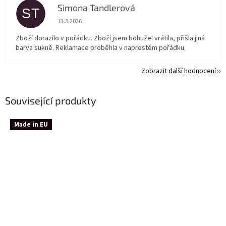
Simona Tandlerová
ST
Hodnocení obchodu je 5 z 5 hvězdiček.
13.3.2026
Zboží dorazilo v pořádku. Zboží jsem bohužel vrátila, přišla jiná
barva sukně. Reklamace proběhla v naprostém pořádku.
Zobrazit další hodnocení
Související produkty
Made in EU