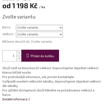
od
1 198 Kč
/ ks
Měrná
Zvolte variantu
cena:
Barva
Velikost
Můžeme doručit do:
Zvolte variantu
Přidat do košíku
Zboží sedí na klasickou EU velikost. Doporučujeme objednat velikost
kterou běžně nosíte.
Pro podrobnější informace, nás prosím kontaktujte.
V případě uvedení velikostní tabulky, doporučujeme objednat velikost
dle tabulky.
Pro zjištění dostupnosti zboží klikněte na požadovanou velikost a
barvu.
Detailní informace