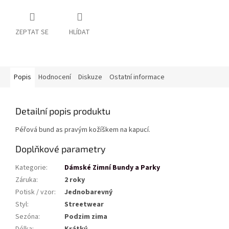
ZEPTAT SE
HLÍDAT
Popis
Hodnocení
Diskuze
Ostatní informace
Detailní popis produktu
Péřová bund as pravým kožíškem na kapucí.
Doplňkové parametry
Kategorie
:
Dámské Zimní Bundy a Parky
Záruka
:
2 roky
Potisk / vzor
:
Jednobarevný
Styl
:
Streetwear
Sezóna
:
Podzim zima