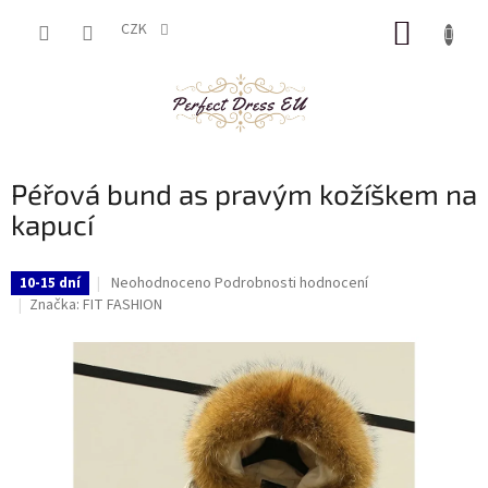
Přejít
NÁKUP
na
CZK
obsah
KOŠÍK
Péřová bund as pravým kožíškem na
kapucí
Průměrné
Neohodnoceno
Podrobnosti hodnocení
10-15 dní
hodnocení
Značka:
FIT FASHION
produktu
je
0,0
z
5
hvězdiček.