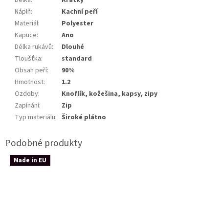
Délka
:
Krátký
Náplň
:
Kachní peří
Materiál
:
Polyester
Kapuce
:
Ano
Délka rukávů
:
Dlouhé
Tloušťka
:
standard
Obsah peří
:
90%
Hmotnost
:
1.2
Ozdoby
:
Knoflík, kožešina, kapsy, zipy
Zapínání
:
Zip
Typ materiálu
:
Široké plátno
Made in EU