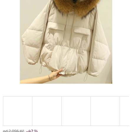
od 2 096 Kč
–42 %