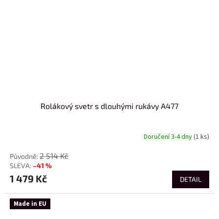
Rolákový svetr s dlouhými rukávy A477
Doručení 3-4 dny
(1 ks)
2 514 Kč
–41 %
1 479 Kč
DETAIL
Made in EU