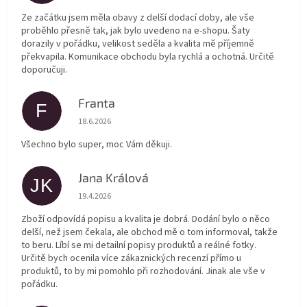
Ze začátku jsem měla obavy z delší dodací doby, ale vše
proběhlo přesně tak, jak bylo uvedeno na e-shopu. Šaty
dorazily v pořádku, velikost seděla a kvalita mě příjemně
překvapila. Komunikace obchodu byla rychlá a ochotná. Určitě
doporučuji.
Franta
F
Hodnocení obchodu je 5 z 5 hvězdiček.
18.6.2026
Všechno bylo super, moc Vám děkuji.
Jana Králová
JK
Hodnocení obchodu je 5 z 5 hvězdiček.
19.4.2026
Zboží odpovídá popisu a kvalita je dobrá. Dodání bylo o něco
delší, než jsem čekala, ale obchod mě o tom informoval, takže
to beru. Líbí se mi detailní popisy produktů a reálné fotky.
Určitě bych ocenila více zákaznických recenzí přímo u
produktů, to by mi pomohlo při rozhodování. Jinak ale vše v
pořádku.