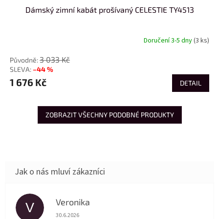
Dámský zimní kabát prošívaný CELESTIE TY4513
Doručení 3-5 dny
(3 ks)
3 033 Kč
–44 %
1 676 Kč
DETAIL
ZOBRAZIT VŠECHNY PODOBNÉ PRODUKTY
Veronika
V
Hodnocení obchodu je 5 z 5 hvězdiček.
30.6.2026