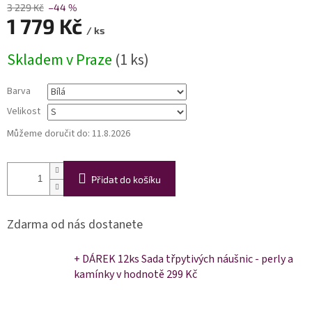
3 229 Kč
–44 %
1 779 Kč
/ ks
Měrná
Skladem v Praze
(1 ks)
cena:
Barva
Velikost
Můžeme doručit do:
11.8.2026
Přidat do košíku
Zdarma od nás dostanete
+ DÁREK 12ks Sada třpytivých náušnic - perly a
kamínky
v hodnotě 299 Kč