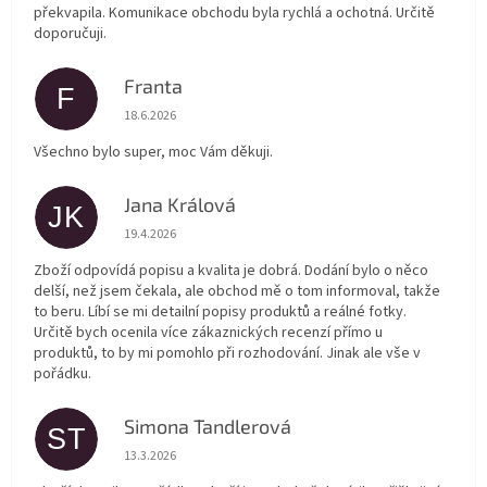
překvapila. Komunikace obchodu byla rychlá a ochotná. Určitě
doporučuji.
Franta
F
Hodnocení obchodu je 5 z 5 hvězdiček.
18.6.2026
Všechno bylo super, moc Vám děkuji.
Jana Králová
JK
Hodnocení obchodu je 5 z 5 hvězdiček.
19.4.2026
Zboží odpovídá popisu a kvalita je dobrá. Dodání bylo o něco
delší, než jsem čekala, ale obchod mě o tom informoval, takže
to beru. Líbí se mi detailní popisy produktů a reálné fotky.
Určitě bych ocenila více zákaznických recenzí přímo u
produktů, to by mi pomohlo při rozhodování. Jinak ale vše v
pořádku.
Simona Tandlerová
ST
Hodnocení obchodu je 5 z 5 hvězdiček.
13.3.2026