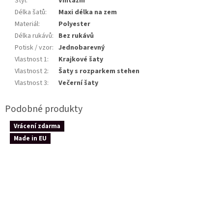
Styl
:
Vintážní
Délka šatů
:
Maxi délka na zem
Materiál
:
Polyester
Délka rukávů
:
Bez rukávů
Potisk / vzor
:
Jednobarevný
Vlastnost 1
:
Krajkové šaty
Vlastnost 2
:
Šaty s rozparkem stehen
Vlastnost 3
:
Večerní šaty
Vrácení zdarma
Made in EU