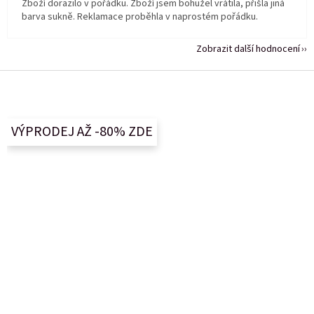
Zboží dorazilo v pořádku. Zboží jsem bohužel vrátila, přišla jiná
barva sukně. Reklamace proběhla v naprostém pořádku.
Zobrazit další hodnocení
Z
á
p
a
VÝPRODEJ AŽ -80% ZDE
t
í