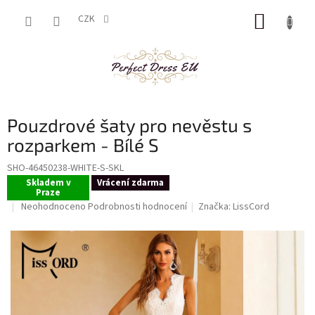
Přejít
NÁKUP
na
CZK
obsah
KOŠÍK
Pouzdrové šaty pro nevěstu s
rozparkem - Bílé S
SHO-46450238-WHITE-S-SKL
Skladem v
Vrácení zdarma
Praze
Průměrné
Neohodnoceno
Podrobnosti hodnocení
Značka:
LissCord
hodnocení
produktu
je
0,0
z
5
hvězdiček.