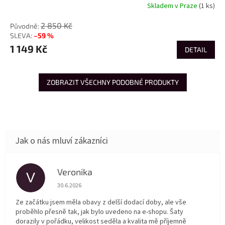
Skladem v Praze
(1 ks)
2 850 Kč
–59 %
1 149 Kč
DETAIL
ZOBRAZIT VŠECHNY PODOBNÉ PRODUKTY
Veronika
V
Hodnocení obchodu je 5 z 5 hvězdiček.
30.6.2026
Ze začátku jsem měla obavy z delší dodací doby, ale vše
proběhlo přesně tak, jak bylo uvedeno na e-shopu. Šaty
dorazily v pořádku, velikost seděla a kvalita mě příjemně