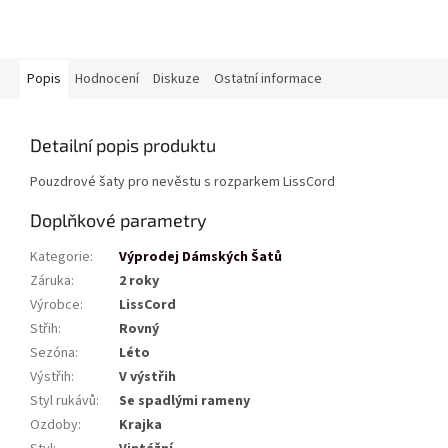
Popis
Hodnocení
Diskuze
Ostatní informace
Detailní popis produktu
Pouzdrové šaty pro nevěstu s rozparkem LissCord
Doplňkové parametry
Kategorie
:
Výprodej Dámských Šatů
Záruka
:
2 roky
Výrobce
:
LissCord
Střih
:
Rovný
Sezóna
:
Léto
Výstřih
:
V výstřih
Styl rukávů
:
Se spadlými rameny
Ozdoby
:
Krajka