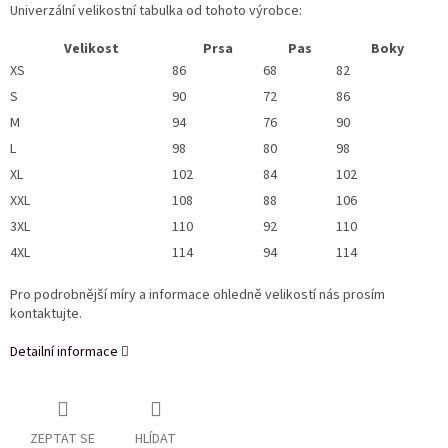
Univerzální velikostní tabulka od tohoto výrobce:
Velikost
Prsa
Pas
Boky
XS
86
68
82
S
90
72
86
M
94
76
90
L
98
80
98
XL
102
84
102
XXL
108
88
106
3XL
110
92
110
4XL
114
94
114
Pro podrobnější míry a informace ohledně velikostí nás prosím
kontaktujte.
Detailní informace
ZEPTAT SE
HLÍDAT