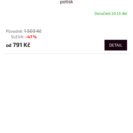
potisk
Doručení 10-15 dní
od
1 503 Kč
–47 %
až
791 Kč
od
DETAIL