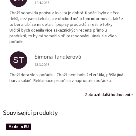
Hodnocení obchodu je 5 z 5 hvězdiček.
19.4.2026
Zboží odpovídá popisu a kvalita je dobrá. Dodání bylo o něco
delší, než jsem čekala, ale obchod mě o tom informoval, takže
to beru. Líbí se mi detailní popisy produktů a reálné fotky.
Určitě bych ocenila více zákaznických recenzí přímo u
produktů, to by mi pomohlo při rozhodování. Jinak ale vše v
pořádku.
Simona Tandlerová
ST
Hodnocení obchodu je 5 z 5 hvězdiček.
13.3.2026
Zboží dorazilo v pořádku. Zboží jsem bohužel vrátila, přišla jiná
barva sukně. Reklamace proběhla v naprostém pořádku.
Zobrazit další hodnocení
Související produkty
Made in EU