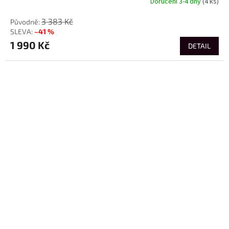
Doručení 3-4 dny
(4 ks)
3 383 Kč
–41 %
1 990 Kč
DETAIL