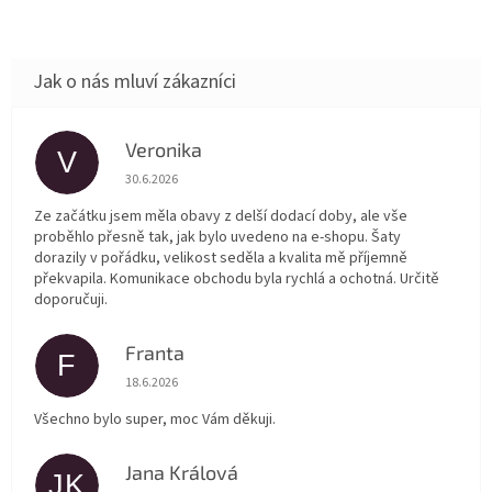
Veronika
V
Hodnocení obchodu je 5 z 5 hvězdiček.
30.6.2026
Ze začátku jsem měla obavy z delší dodací doby, ale vše
proběhlo přesně tak, jak bylo uvedeno na e-shopu. Šaty
dorazily v pořádku, velikost seděla a kvalita mě příjemně
překvapila. Komunikace obchodu byla rychlá a ochotná. Určitě
doporučuji.
Franta
F
Hodnocení obchodu je 5 z 5 hvězdiček.
18.6.2026
Všechno bylo super, moc Vám děkuji.
Jana Králová
JK