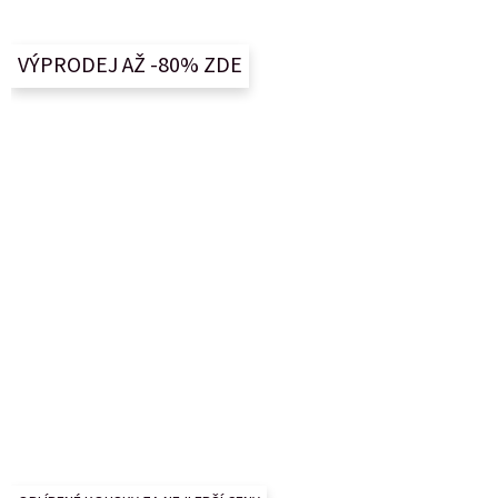
á
p
a
VÝPRODEJ AŽ -80% ZDE
t
í