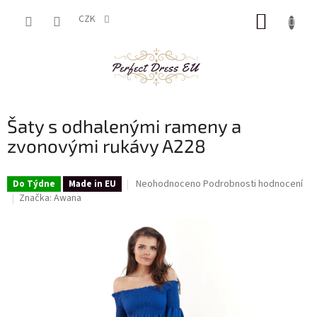
Přejít
NÁKUP
na
CZK
obsah
KOŠÍK
Šaty s odhalenými rameny a
zvonovými rukávy A228
Průměrné
Neohodnoceno
Podrobnosti hodnocení
Do Týdne
Made in EU
hodnocení
Značka:
Awana
produktu
je
0,0
z
5
hvězdiček.