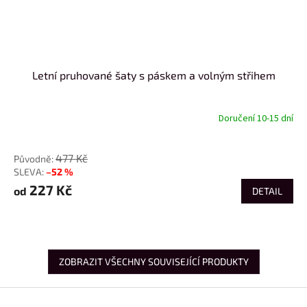
Letní pruhované šaty s páskem a volným střihem
Doručení 10-15 dní
od
477 Kč
–52 %
227 Kč
od
DETAIL
ZOBRAZIT VŠECHNY SOUVISEJÍCÍ PRODUKTY
Z