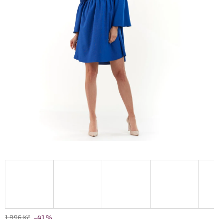
1 896 Kč
–41 %