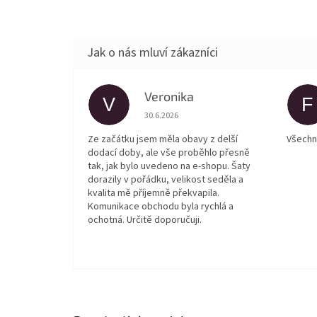
Veronika
V
F
Hodnocení obchodu je 5 z 5 hvězdiček.
30.6.2026
Ze začátku jsem měla obavy z delší
Všechn
dodací doby, ale vše proběhlo přesně
tak, jak bylo uvedeno na e-shopu. Šaty
dorazily v pořádku, velikost seděla a
kvalita mě příjemně překvapila.
Komunikace obchodu byla rychlá a
ochotná. Určitě doporučuji.