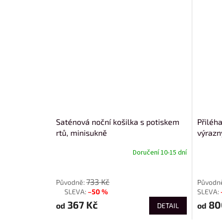
Saténová noční košilka s potiskem
Přiléh
rtů, minisukně
výraz
Doručení 10-15 dní
od
od
733 Kč
–50 %
až
367 Kč
80
od
od
DETAIL