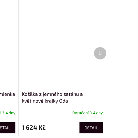
Další
produkt
amienka
Košilka z jemného saténu a
květinové krajky Oda
 3-4 dny
Doručení 3-4 dny
1 624 Kč
ETAIL
DETAIL