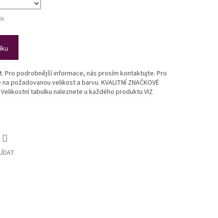
tu
íku
st. Pro podrobnější informace, nás prosím kontaktujte. Pro
te na požadovanou velikost a barvu. KVALITNÍ ZNAČKOVÉ
likostní tabulku naleznete u každého produktu VIZ
LÍDAT