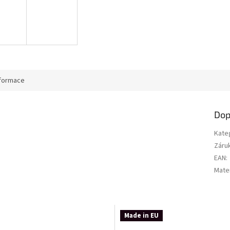
nformace
Dop
Kate
Záru
EAN
:
Mater
Made in EU