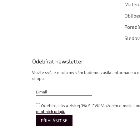
Materi
Oblíbe
Poradí
Sledov
Odebírat newsletter
Vložte svůj e-mail a my vám budeme zasílat informace o
shopu.
E-mail
Odebírej nás a získej 3% SLEVU! Vložením e-mailu so
osobních údajů.
PŘIHLÁSIT SE