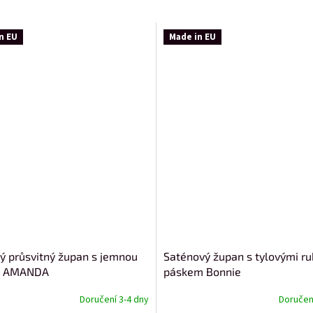
n EU
Made in EU
 průsvitný župan s jemnou
Saténový župan s tylovými ru
u AMANDA
páskem Bonnie
Doručení 3-4 dny
Doručení