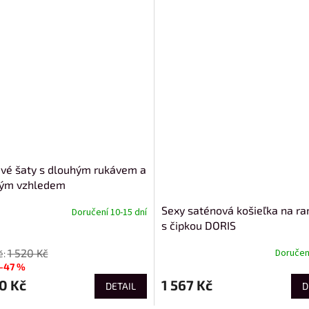
avé šaty s dlouhým rukávem a
ným vzhledem
Sexy saténová košieľka na r
Doručení 10-15 dní
s čipkou DORIS
1 520 Kč
Doručení
–47 %
0 Kč
1 567 Kč
DETAIL
D