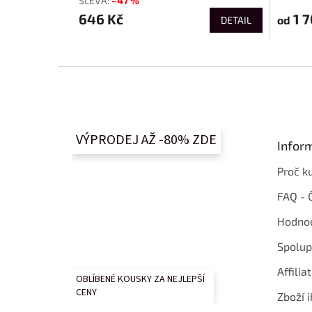
–47 %
646 Kč
1 7
od
DETAIL
Z
á
p
a
t
VÝPRODEJ AŽ -80% ZDE
Infor
í
Proč k
FAQ - 
Hodnoc
Spolup
Affilia
OBLÍBENÉ KOUSKY ZA NEJLEPŠÍ
CENY
Zboží i