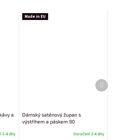
Made in EU
Další
produkt
kávy a
Dámský saténový župan s
výstřihem a páskem 90
 3-4 dny
Doručení 3-4 dny