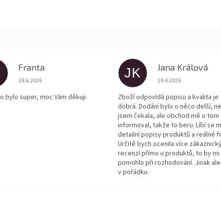
Franta
Jana Králová
JK
Hodnocení obchodu je 5 z 5 hvězdiček.
Hodnocení obchodu je
18.6.2026
19.4.2026
o bylo super, moc Vám děkuji.
Zboží odpovídá popisu a kvalita je
dobrá. Dodání bylo o něco delší, n
jsem čekala, ale obchod mě o tom
informoval, takže to beru. Líbí se m
detailní popisy produktů a reálné f
Určitě bych ocenila více zákaznick
recenzí přímo u produktů, to by mi
pomohlo při rozhodování. Jinak ale
v pořádku.