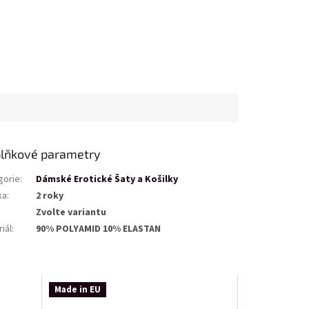
lňkové parametry
gorie
:
Dámské Erotické Šaty a Košilky
ka
:
2 roky
Zvolte variantu
iál
:
90% POLYAMID 10% ELASTAN
Made in EU