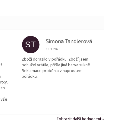
Simona Tandlerová
ST
 5 z 5 hvězdiček.
Hodnocení obchodu je 5 z 5 hvězdiček.
13.3.2026
Zboží dorazilo v pořádku. Zboží jsem
ež
bohužel vrátila, přišla jiná barva sukně.
Reklamace proběhla v naprostém
i
pořádku.
otky.
ých
 vše
Zobrazit další hodnocení