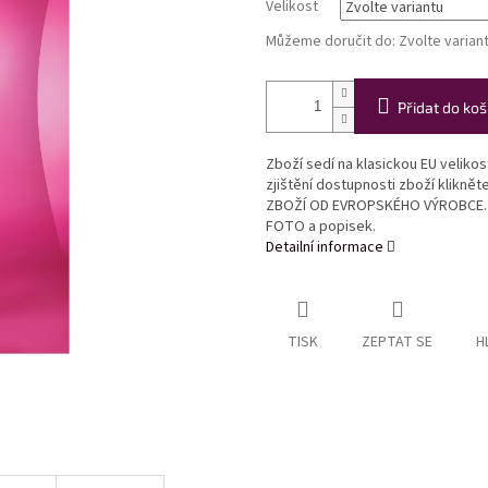
Velikost
Můžeme doručit do:
Zvolte varian
Přidat do koš
Zboží sedí na klasickou EU veliko
zjištění dostupnosti zboží klikně
ZBOŽÍ OD EVROPSKÉHO VÝROBCE. Ve
FOTO a popisek.
Detailní informace
TISK
ZEPTAT SE
H