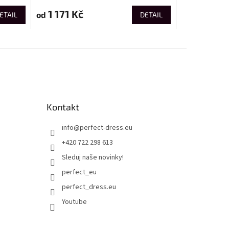
1 171 Kč
od
ETAIL
DETAIL
Kontakt
info
@
perfect-dress.eu
+420 722 298 613
Sleduj naše novinky!
perfect_eu
perfect_dress.eu
Youtube