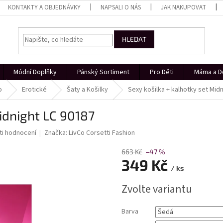
KONTAKTY A OBJEDNÁVKY
NAPSALI O NÁS
JAK NAKUPOVAT
HLEDAT
Módní Doplňky
Pánský Sortiment
Pro Děti
Máma a D
o
Erotické
Šaty a Košilky
Sexy košilka + kalhotky set Mid
idnight LC 90187
i hodnocení
Značka:
LivCo Corsetti Fashion
663 Kč
–47 %
349 Kč
/ ks
Měrná
Zvolte variantu
cena:
Barva