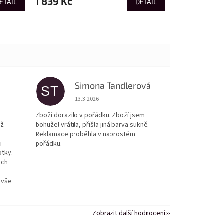
1 839 Kč
ETAIL
DETAIL
Simona Tandlerová
ST
 5 z 5 hvězdiček.
Hodnocení obchodu je 5 z 5 hvězdiček.
13.3.2026
Zboží dorazilo v pořádku. Zboží jsem
ež
bohužel vrátila, přišla jiná barva sukně.
Reklamace proběhla v naprostém
i
pořádku.
otky.
ých
 vše
Zobrazit další hodnocení