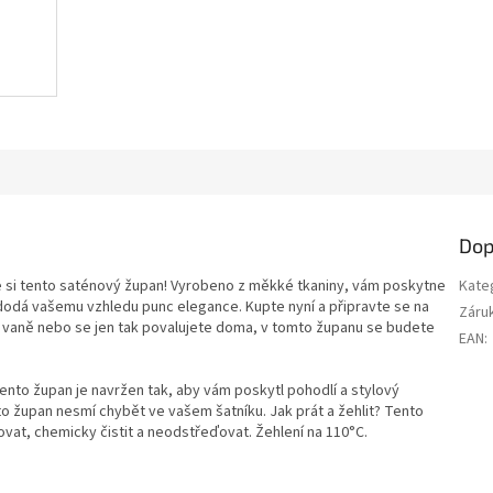
Dop
te si tento saténový župan! Vyrobeno z měkké tkaniny, vám poskytne
Kate
ě dodá vašemu vzhledu punc elegance. Kupte nyní a připravte se na
Záru
ve vaně nebo se jen tak povalujete doma, v tomto županu se budete
EAN
:
ento župan je navržen tak, aby vám poskytl pohodlí a stylový
o župan nesmí chybět ve vašem šatníku. Jak prát a žehlit? Tento
rovat, chemicky čistit a neodstřeďovat. Žehlení na 110°C.