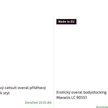
Made in EU
vý catsuit overal přiléhavý
Erotický overal bodystocking
k styl
Manelis LC 90551
Doručení 10-15 dní
Doručení