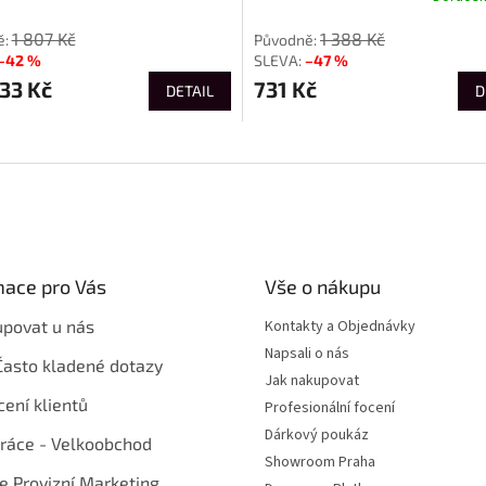
1 807 Kč
1 388 Kč
–42 %
–47 %
33 Kč
731 Kč
DETAIL
D
mace pro Vás
Vše o nákupu
upovat u nás
Kontakty a Objednávky
Napsali o nás
Často kladené dotazy
Jak nakupovat
ení klientů
Profesionální focení
Dárkový poukáz
ráce - Velkoobchod
Showroom Praha
te Provizní Marketing