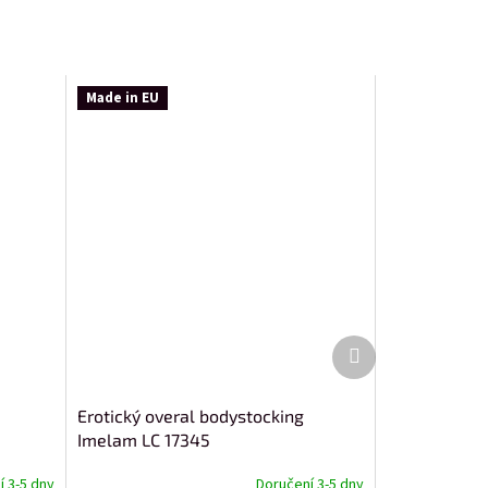
Made in EU
Další
produkt
Erotický overal bodystocking
Imelam LC 17345
 3-5 dny
Doručení 3-5 dny