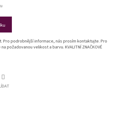
tu
íku
st. Pro podrobnější informace, nás prosím kontaktujte. Pro
te na požadovanou velikost a barvu. KVALITNÍ ZNAČKOVÉ
LÍDAT