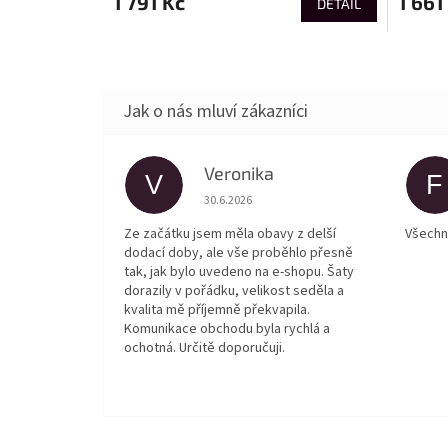
1 791 Kč
1 661
DETAIL
Veronika
V
F
Hodnocení obchodu je 5 z 5 hvězdiček.
30.6.2026
Ze začátku jsem měla obavy z delší
Všechn
dodací doby, ale vše proběhlo přesně
tak, jak bylo uvedeno na e-shopu. Šaty
dorazily v pořádku, velikost seděla a
kvalita mě příjemně překvapila.
Komunikace obchodu byla rychlá a
ochotná. Určitě doporučuji.