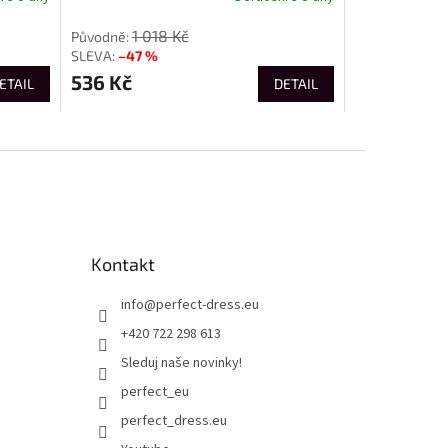
1 018 Kč
–47 %
536 Kč
ETAIL
DETAIL
Kontakt
info
@
perfect-dress.eu
+420 722 298 613
Sleduj naše novinky!
perfect_eu
perfect_dress.eu