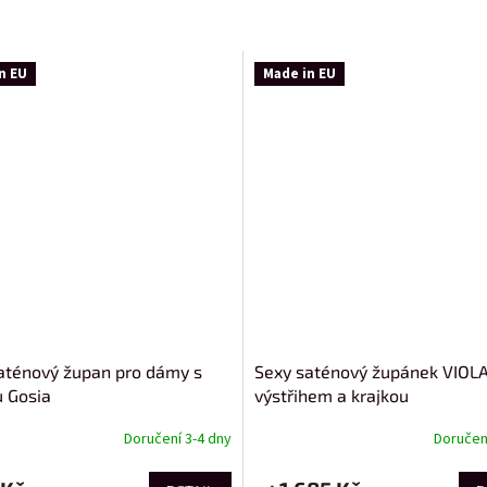
n EU
Made in EU
aténový župan pro dámy s
Sexy saténový župánek VIOLA
u Gosia
výstřihem a krajkou
Doručení 3-4 dny
Doručení