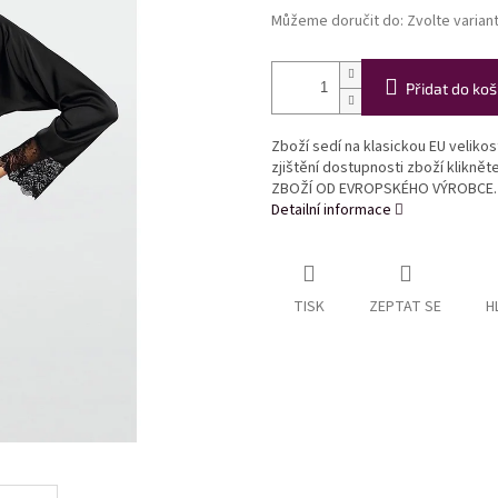
Můžeme doručit do:
Zvolte varian
Přidat do koš
Zboží sedí na klasickou EU veliko
zjištění dostupnosti zboží klikně
ZBOŽÍ OD EVROPSKÉHO VÝROBCE.
Detailní informace
TISK
ZEPTAT SE
H