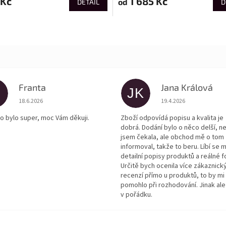
 Kč
1 685 Kč
od
DETAIL
D
Franta
Jana Králová
JK
Hodnocení obchodu je 5 z 5 hvězdiček.
Hodnocení obchodu je
18.6.2026
19.4.2026
o bylo super, moc Vám děkuji.
Zboží odpovídá popisu a kvalita je
dobrá. Dodání bylo o něco delší, n
jsem čekala, ale obchod mě o tom
informoval, takže to beru. Líbí se m
detailní popisy produktů a reálné f
Určitě bych ocenila více zákaznick
recenzí přímo u produktů, to by mi
pomohlo při rozhodování. Jinak ale
v pořádku.