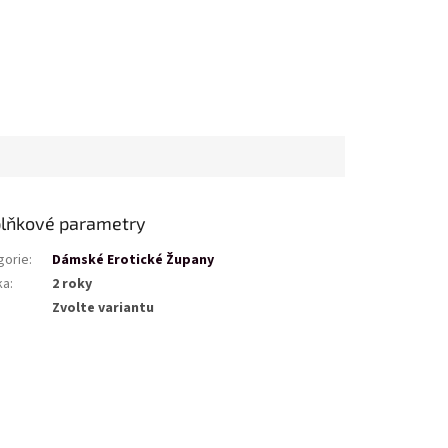
lňkové parametry
gorie
:
Dámské Erotické Župany
ka
:
2 roky
Zvolte variantu