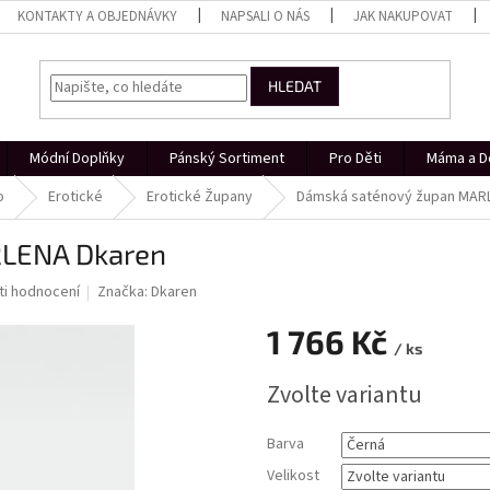
KONTAKTY A OBJEDNÁVKY
NAPSALI O NÁS
JAK NAKUPOVAT
HLEDAT
Módní Doplňky
Pánský Sortiment
Pro Děti
Máma a D
o
Erotické
Erotické Župany
Dámská saténový župan MAR
RLENA Dkaren
i hodnocení
Značka:
Dkaren
1 766 Kč
/ ks
Měrná
Zvolte variantu
cena:
Barva
Velikost