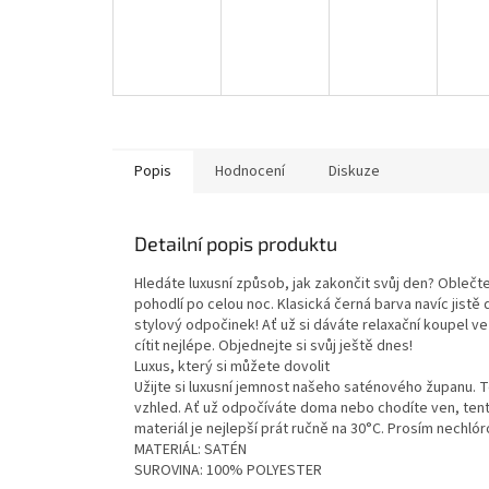
Popis
Hodnocení
Diskuze
Detailní popis produktu
Hledáte luxusní způsob, jak zakončit svůj den? Obleč
pohodlí po celou noc. Klasická černá barva navíc jist
stylový odpočinek! Ať už si dáváte relaxační koupel 
cítit nejlépe. Objednejte si svůj ještě dnes!
Luxus, který si můžete dovolit
Užijte si luxusní jemnost našeho saténového županu. T
vzhled. Ať už odpočíváte doma nebo chodíte ven, tent
materiál je nejlepší prát ručně na 30°C. Prosím nechló
MATERIÁL: SATÉN
SUROVINA: 100% POLYESTER