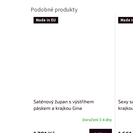
Made in EU
Made i
Saténový župan s výstřihem
Sexy s
páskem a krajkou Gina
krajko
Doručení 3-4 dny