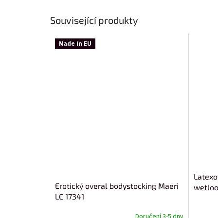
Související produkty
Made in EU
Latexo
Erotický overal bodystocking Maeri
wetloo
LC 17341
Doručení 3-5 dny