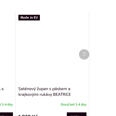
Made in EU
Další
produkt
 s
Saténový župan s páskem a
krajkovými rukávy BEATRICE
 3-4 dny
Doručení 3-4 dny