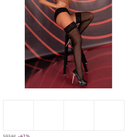
593 Kč
–47 %