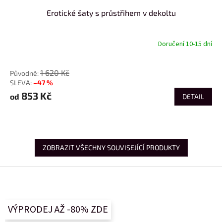
Erotické šaty s průstřihem v dekoltu
Doručení 10-15 dní
od
1 620 Kč
–47 %
853 Kč
od
DETAIL
ZOBRAZIT VŠECHNY SOUVISEJÍCÍ PRODUKTY
Z
á
p
a
VÝPRODEJ AŽ -80% ZDE
t