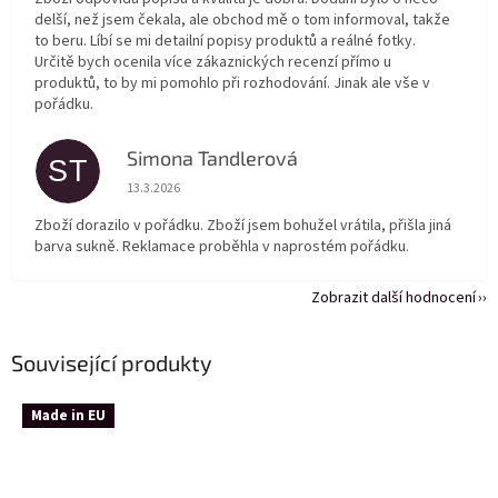
delší, než jsem čekala, ale obchod mě o tom informoval, takže
to beru. Líbí se mi detailní popisy produktů a reálné fotky.
Určitě bych ocenila více zákaznických recenzí přímo u
produktů, to by mi pomohlo při rozhodování. Jinak ale vše v
pořádku.
Simona Tandlerová
ST
Hodnocení obchodu je 5 z 5 hvězdiček.
13.3.2026
Zboží dorazilo v pořádku. Zboží jsem bohužel vrátila, přišla jiná
barva sukně. Reklamace proběhla v naprostém pořádku.
Zobrazit další hodnocení
Související produkty
Made in EU