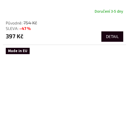
Doručení 3-5 dny
754 Kč
–47 %
397 Kč
DETAIL
Made in EU