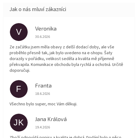
Veronika
V
Hodnocení obchodu je 5 z 5 hvězdiček.
30.6.2026
Ze začátku jsem měla obavy z delší dodací doby, ale vše
proběhlo přesně tak, jak bylo uvedeno na e-shopu. Šaty
dorazily v pořádku, velikost seděla a kvalita mě příjemně
překvapila. Komunikace obchodu byla rychlá a ochotná. Určitě
doporučuji.
Franta
F
Hodnocení obchodu je 5 z 5 hvězdiček.
18.6.2026
Všechno bylo super, moc Vám děkuji.
Jana Králová
JK
Hodnocení obchodu je 5 z 5 hvězdiček.
19.4.2026
Zboží odpovídá popisu a kvalita je dobrá. Dodání bylo o něco