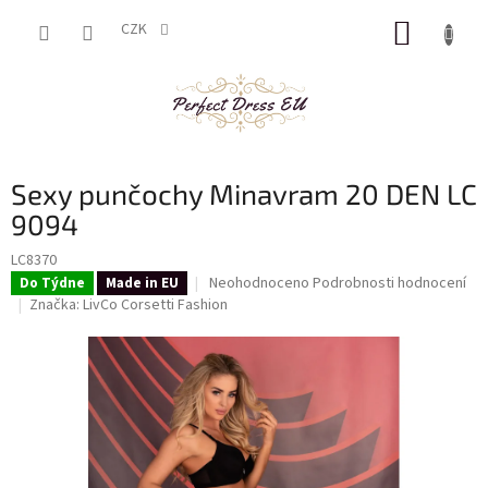
Přejít
NÁKUP
na
CZK
obsah
KOŠÍK
Sexy punčochy Minavram 20 DEN LC
9094
LC8370
Průměrné
Neohodnoceno
Podrobnosti hodnocení
Do Týdne
Made in EU
hodnocení
Značka:
LivCo Corsetti Fashion
produktu
je
0,0
z
5
hvězdiček.