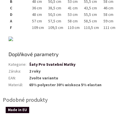
B
58 cm
48 cm
50,5 cm
53 cm
55,5 cm
C
46 cm
36 cm
38,5 cm
41 cm
43,5 cm
D
58 cm
48 cm
50,5 cm
53 cm
55,5 cm
A
59 cm
57 cm
57,5 cm
58 cm
58,5 cm
F
111 cm
109 cm
109,5 cm
110 cm
110,5 cm
Doplňkové parametry
Kategorie
:
Šaty Pro Svatební Matky
Záruka
:
2 roky
EAN
:
Zvolte variantu
Materiál
:
65% polyester 30% wiskoza 5% elastan
Made in EU