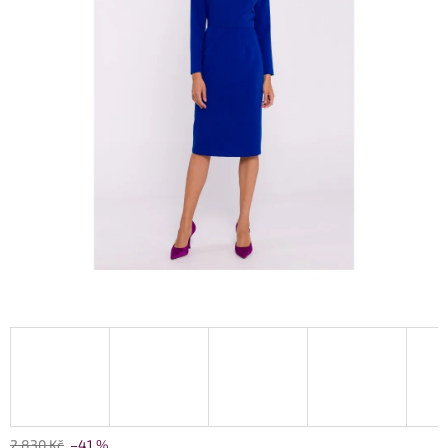
2 830 Kč
–41 %