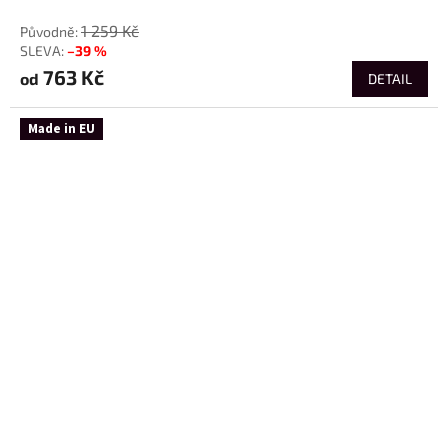
od
1 259 Kč
–39 %
763 Kč
od
DETAIL
Made in EU