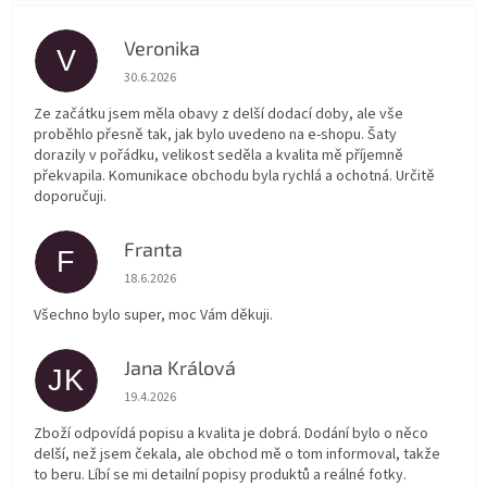
Veronika
V
Hodnocení obchodu je 5 z 5 hvězdiček.
30.6.2026
Ze začátku jsem měla obavy z delší dodací doby, ale vše
proběhlo přesně tak, jak bylo uvedeno na e-shopu. Šaty
dorazily v pořádku, velikost seděla a kvalita mě příjemně
překvapila. Komunikace obchodu byla rychlá a ochotná. Určitě
doporučuji.
Franta
F
Hodnocení obchodu je 5 z 5 hvězdiček.
18.6.2026
Všechno bylo super, moc Vám děkuji.
Jana Králová
JK
Hodnocení obchodu je 5 z 5 hvězdiček.
19.4.2026
Zboží odpovídá popisu a kvalita je dobrá. Dodání bylo o něco
delší, než jsem čekala, ale obchod mě o tom informoval, takže
to beru. Líbí se mi detailní popisy produktů a reálné fotky.