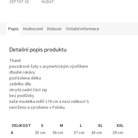
ZEPTAT SE
HLÍDAT
Popis
Hodnocení
Diskuze
Ostatní informace
Detailní popis produktu
Tkané
pouzdrové šaty s asymetrickým výstřihem
dlouhé rukávy
pod kolena délka
zadního dílu
skrytá zadní část zip
bez podšívky
naše modelka měří 174 cm a nosí velikost S
navrženo a vyrobeno v Polsku
VELIKOST
S
M
L
XL
XXL
A
39 cm
35 cm
36 cm
37 cm
38 cm