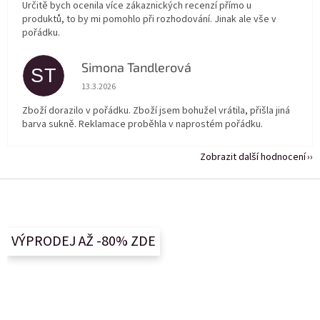
Určitě bych ocenila více zákaznických recenzí přímo u
produktů, to by mi pomohlo při rozhodování. Jinak ale vše v
pořádku.
Simona Tandlerová
ST
Hodnocení obchodu je 5 z 5 hvězdiček.
13.3.2026
Zboží dorazilo v pořádku. Zboží jsem bohužel vrátila, přišla jiná
barva sukně. Reklamace proběhla v naprostém pořádku.
Zobrazit další hodnocení
Z
á
p
a
VÝPRODEJ AŽ -80% ZDE
t
í