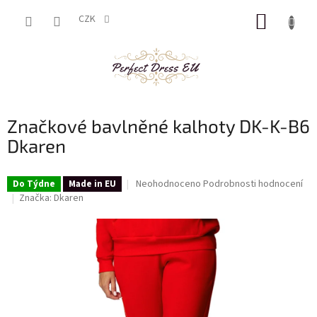
Přejít
NÁKUP
na
CZK
obsah
KOŠÍK
Značkové bavlněné kalhoty DK-K-B6
Dkaren
Průměrné
Neohodnoceno
Podrobnosti hodnocení
Do Týdne
Made in EU
hodnocení
Značka:
Dkaren
produktu
je
0,0
z
5
hvězdiček.