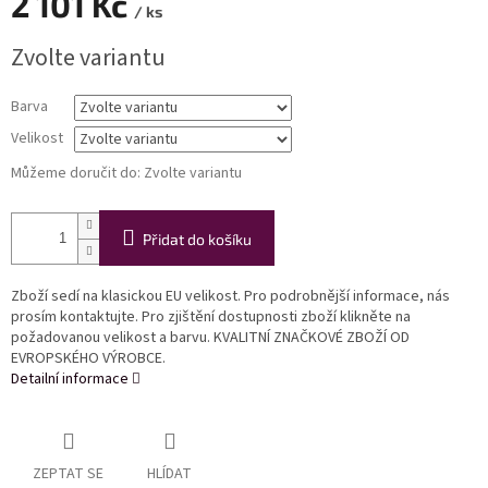
2 101 Kč
/ ks
Měrná
Zvolte variantu
cena:
Barva
Velikost
Můžeme doručit do:
Zvolte variantu
Přidat do košíku
Zboží sedí na klasickou EU velikost. Pro podrobnější informace, nás
prosím kontaktujte. Pro zjištění dostupnosti zboží klikněte na
požadovanou velikost a barvu. KVALITNÍ ZNAČKOVÉ ZBOŽÍ OD
EVROPSKÉHO VÝROBCE.
Detailní informace
ZEPTAT SE
HLÍDAT