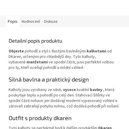
Popis
Hodnocení
Diskuze
Detailní popis produktu
Objevte
pohodlí a styl s tlustými
bavlněnými
kalhotami
od
DKaren, určenými pro chladnější dny. Tyto kalhoty,
vybavené
manžetami
ve spodní části, jsou perfektní volbou
pro ty, kteří oceňují pohodlí a módní vzhled.
Silná bavlna a praktický design
Kalhoty jsou vyrobeny ze silné,
vysoce
kvalitní
bavlny
, která
poskytuje teplo a pohodlí po celý den. Stahovací šňůrky ve
spodní části nohavic jim dodávají moderní vypasovaný vzhled a
zároveň zabraňují pohybu nohou, což dodává pohodlí při nošení.
Outfit s produkty dkaren
Tyto kalhoty se perfektně hodí k dalším produktům
Dkaren
,