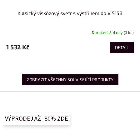
Klasický viskózový svetr s výstřihem do V S158
Doručení 3-4 dny
(3 ks)
1 532 Kč
DETAIL
ZOBRAZIT VŠECHNY SOUVISEJÍCÍ PRODUKTY
Z
á
p
a
VÝPRODEJ AŽ -80% ZDE
t
í