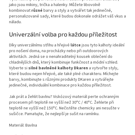
jako jsou mikiny, trička a halenky. Můžete libovolně
kombinovat
různé
barvy a styly a vytvářet tak jedinečné,
personalizované sady, které budou dokonale odrážet váš vkus a
náladu.
Univerzální volba pro každou příležitost
Díky univerzálnímu střihu a hřejivé
látce
jsou tyto kalhoty ideální
pro nošení doma, na procházky nebo při outdoorových
aktivitách. Jedná se o nenahraditelný kousek oblečení do
chladnějších dnů, který kombinuje funkčnost a módní vzhled.
Vyberte si
silné bavlněné kalhoty Dkaren
a vytvořte styly,
které budou nejen hřejivé, ale také plné charakteru. Míchejte
barvy, kombinujte s různými produkty DKaren a vytvářejte
jedinečné, individuální kombinace pro každou příležitost.
Jak prát a žehlit bavlnu? Viskózový materiál perte ochranným
procesem při teplotě ne vyšší než 30°C / 40°C. Žehlete při
teplotě ne vyšší než 150°C. Nečistěte chemicky ani nesušte v
sušičce. Pamatujte, že nejlepší je sušit na ramínku.
Materiál: Bavlna