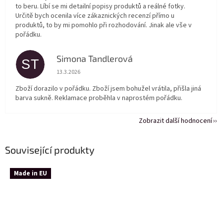
to beru. Líbí se mi detailní popisy produktů a reálné fotky.
Určitě bych ocenila více zákaznických recenzí přímo u
produktů, to by mi pomohlo při rozhodování. Jinak ale vše v
pořádku.
Simona Tandlerová
ST
Hodnocení obchodu je 5 z 5 hvězdiček.
13.3.2026
Zboží dorazilo v pořádku. Zboží jsem bohužel vrátila, přišla jiná
barva sukně. Reklamace proběhla v naprostém pořádku.
Zobrazit další hodnocení
Související produkty
Made in EU