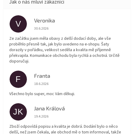
Veronika
V
Hodnocení obchodu je 5 z 5 hvězdiček.
30.6.2026
Ze začátku jsem měla obavy z delší dodací doby, ale vše
proběhlo přesně tak, jak bylo uvedeno na e-shopu. Šaty
dorazily v pořádku, velikost seděla a kvalita mě příjemně
překvapila. Komunikace obchodu byla rychlá a ochotná. Určitě
doporučuji.
Franta
F
Hodnocení obchodu je 5 z 5 hvězdiček.
18.6.2026
Všechno bylo super, moc Vám děkuji.
Jana Králová
JK
Hodnocení obchodu je 5 z 5 hvězdiček.
19.4.2026
Zboží odpovídá popisu a kvalita je dobrá. Dodání bylo o něco
delší, než jsem čekala, ale obchod mě o tom informoval, takže