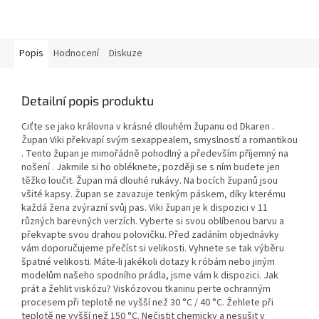
Popis
Hodnocení
Diskuze
Detailní popis produktu
Ciťte se jako královna v krásné dlouhém županu od Dkaren .
Župan Viki překvapí svým sexappealem, smyslností a romantikou
. Tento župan je mimořádně pohodlný a především příjemný na
nošení . Jakmile si ho obléknete, později se s ním budete jen
těžko loučit. Župan má dlouhé rukávy. Na bocích županů jsou
všité kapsy. Župan se zavazuje tenkým páskem, díky kterému
každá žena zvýrazní svůj pas. Viki župan je k dispozici v 11
různých barevných verzích. Vyberte si svou oblíbenou barvu a
překvapte svou drahou polovičku. Před zadáním objednávky
vám doporučujeme přečíst si velikosti. Vyhnete se tak výběru
špatné velikosti. Máte-li jakékoli dotazy k róbám nebo jiným
modelům našeho spodního prádla, jsme vám k dispozici. Jak
prát a žehlit viskózu? Viskózovou tkaninu perte ochranným
procesem při teplotě ne vyšší než 30 °C / 40 °C. Žehlete při
teplotě ne vyšší než 150 °C. Nečistit chemicky a nesušit v