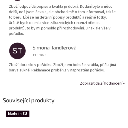
Zboží odpovídá popisu a kvalita je dobrá. Dodání bylo o něco
delší, než jsem čekala, ale obchod mě o tom informoval, takže
to beru. Líbí se mi detailní popisy produktů a reálné fotky.
Určitě bych ocenila více zákaznických recenzí přímo u
produktů, to by mi pomohlo při rozhodování. Jinak ale vše v
pořádku.
Simona Tandlerová
ST
Hodnocení obchodu je 5 z 5 hvězdiček.
13.3.2026
Zboží dorazilo v pořádku. Zboží jsem bohužel vrátila, přišla jiná
barva sukně. Reklamace proběhla v naprostém pořádku.
Zobrazit další hodnocení
Související produkty
Made in EU