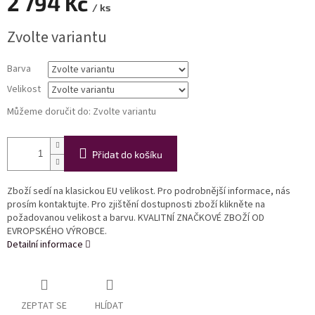
2 794 Kč
/ ks
Měrná
Zvolte variantu
cena:
Barva
Velikost
Můžeme doručit do:
Zvolte variantu
Přidat do košíku
Zboží sedí na klasickou EU velikost. Pro podrobnější informace, nás
prosím kontaktujte. Pro zjištění dostupnosti zboží klikněte na
požadovanou velikost a barvu. KVALITNÍ ZNAČKOVÉ ZBOŽÍ OD
EVROPSKÉHO VÝROBCE.
Detailní informace
ZEPTAT SE
HLÍDAT