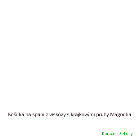
Košilka na spaní z viskózy s krajkovými pruhy Magnolia
Doručení 3-4 dny
Průměrné