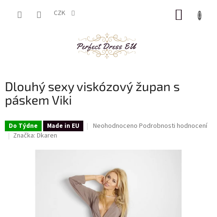
Přejít
NÁKUP
na
CZK
obsah
KOŠÍK
Dlouhý sexy viskózový župan s
páskem Viki
Průměrné
Neohodnoceno
Podrobnosti hodnocení
Do Týdne
Made in EU
hodnocení
Značka:
Dkaren
produktu
je
0,0
z
5
hvězdiček.