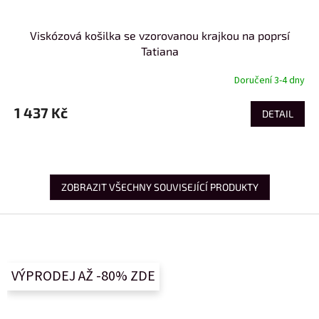
Viskózová košilka se vzorovanou krajkou na poprsí
Tatiana
Doručení 3-4 dny
1 437 Kč
DETAIL
ZOBRAZIT VŠECHNY SOUVISEJÍCÍ PRODUKTY
Z
á
p
a
VÝPRODEJ AŽ -80% ZDE
t
í