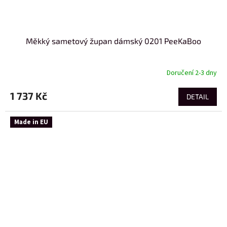
Měkký sametový župan dámský 0201 PeeKaBoo
Doručení 2-3 dny
1 737 Kč
DETAIL
Made in EU