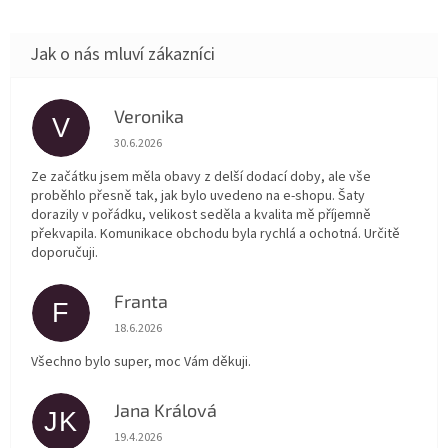
Veronika
V
Hodnocení obchodu je 5 z 5 hvězdiček.
30.6.2026
Ze začátku jsem měla obavy z delší dodací doby, ale vše
proběhlo přesně tak, jak bylo uvedeno na e-shopu. Šaty
dorazily v pořádku, velikost seděla a kvalita mě příjemně
překvapila. Komunikace obchodu byla rychlá a ochotná. Určitě
doporučuji.
Franta
F
Hodnocení obchodu je 5 z 5 hvězdiček.
18.6.2026
Všechno bylo super, moc Vám děkuji.
Jana Králová
JK
Hodnocení obchodu je 5 z 5 hvězdiček.
19.4.2026