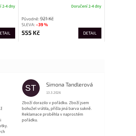
 2-4 dny
Doručení 2-4 dny
921 Kč
–39 %
555 Kč
ETAIL
DETAIL
Simona Tandlerová
ST
 5 z 5 hvězdiček.
Hodnocení obchodu je 5 z 5 hvězdiček.
13.3.2026
Zboží dorazilo v pořádku. Zboží jsem
ež
bohužel vrátila, přišla jiná barva sukně.
Reklamace proběhla v naprostém
i
pořádku.
otky.
ých