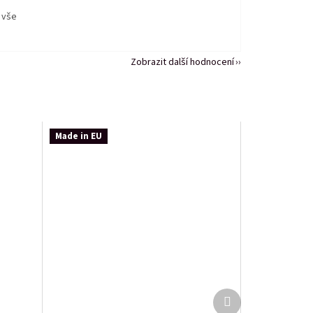
 vše
Zobrazit další hodnocení
Made in EU
Další
produkt