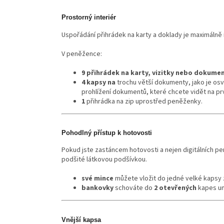
Prostorný interiér
Uspořádání přihrádek na karty a doklady je maximálně in
V peněžence:
9 přihrádek na karty, vizitky nebo
dokume
4
kapsy na
trochu větší dokumenty, jako je osv
prohlížení dokumentů, které chcete vidět na pr
1
přihrádka na zip uprostřed peněženky.
Pohodlný přístup k hotovosti
Pokud jste zastáncem hotovosti a nejen digitálních p
podšité látkovou podšívkou.
své mince
můžete vložit do jedné velké kapsy 
bankovky
schováte do
2 otevřených
kapes um
Vnější kapsa