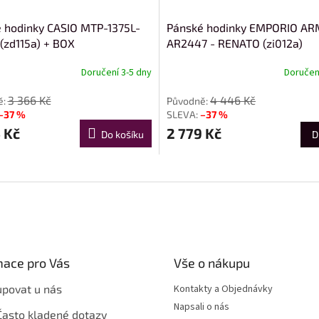
 hodinky CASIO MTP-1375L-
Pánské hodinky EMPORIO AR
(zd115a) + BOX
AR2447 - RENATO (zi012a)
Doručení 3-5 dny
Doručení
3 366 Kč
4 446 Kč
–37 %
–37 %
 Kč
2 779 Kč
Do košíku
D
mace pro Vás
Vše o nákupu
upovat u nás
Kontakty a Objednávky
Napsali o nás
Často kladené dotazy