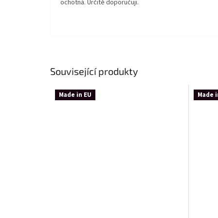
ochotná. Určitě doporučuji.
Související produkty
Made in EU
Made i