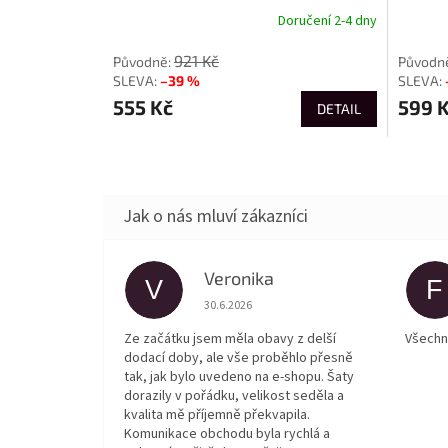
Doručení 2-4 dny
921 Kč
–39 %
555 Kč
599 
DETAIL
Veronika
V
F
Hodnocení obchodu je 5 z 5 hvězdiček.
30.6.2026
Ze začátku jsem měla obavy z delší
Všechn
dodací doby, ale vše proběhlo přesně
tak, jak bylo uvedeno na e-shopu. Šaty
dorazily v pořádku, velikost seděla a
kvalita mě příjemně překvapila.
Komunikace obchodu byla rychlá a