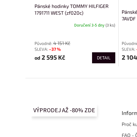
Pánské hodinky TOMMY HILFIGER
Pánské
1791711 WEST (zf020c)
7AVDF 
Doručení 3-5 dny
(3 ks)
od
4 151 Kč
–37 %
2 595 Kč
2 104
od
DETAIL
Z
á
p
a
t
VÝPRODEJ AŽ -80% ZDE
Infor
í
Proč k
FAQ - 