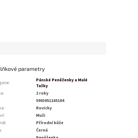
lňkové parametry
Pánské Peněženky a Malé
gorie
:
Tašky
ka
:
2 roky
5903051165184
ka
:
Rovicky
ví
:
Muži
iál
:
Přírodní kůže
a
:
Černá
Peněženka