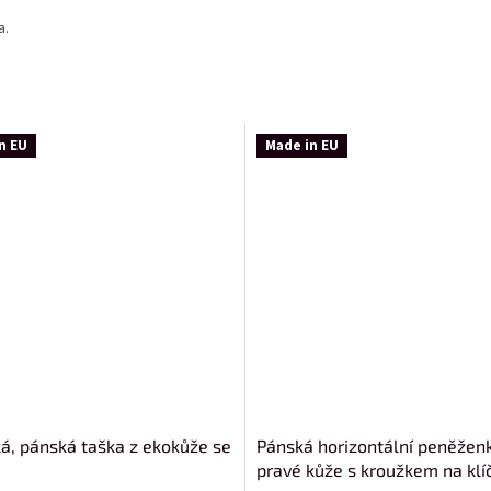
a.
n EU
Made in EU
ká, pánská taška z ekokůže se
Pánská horizontální peněžen
pravé kůže s kroužkem na klí