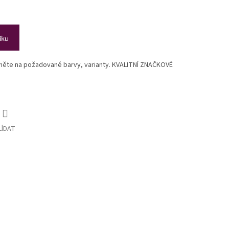
íku
ikněte na požadované barvy, varianty. KVALITNÍ ZNAČKOVÉ
LÍDAT