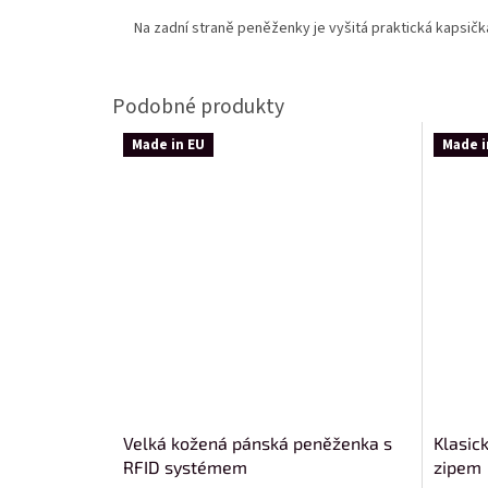
Na zadní straně peněženky je vyšitá praktická kapsičk
Made in EU
Made i
Velká kožená pánská peněženka s
Klasic
RFID systémem
zipem