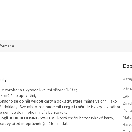
nformace
Dop
Kate
icky
Záru
je vyrobena z vysoce kvalitní přírodní kůže;
ez vnějšího upevnění;
EAN
:
Snadno se do něj vejdou karty a doklady, které máme všichni, jako
Znač
ší doklady. Své místo zde bude mít i
registrační list
v krytu z odboru
Pohla
se sem vejde mnoho mincí a bankovek;
Mater
logií
RFID BLOCKING SYSTEM
, která chrání bezdotykové karty,
 dopravy před neoprávněným čtením dat.
Barv
Typ
: