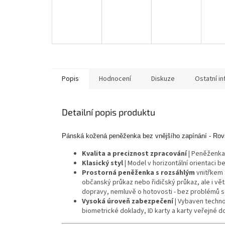
Popis
Hodnocení
Diskuze
Ostatní i
Detailní popis produktu
Pánská kožená peněženka bez vnějšího zapínání - Rov
Kvalita a preciznost zpracování
| Peněženka 
Klasický styl
| Model v horizontální orientaci b
Prostorná peněženka s rozsáhlým
vnitřkem 
občanský průkaz nebo řidičský průkaz, ale i vět
dopravy, nemluvě o hotovosti - bez problémů 
Vysoká úroveň zabezpečení
| Vybaven
techno
biometrické doklady, ID karty a karty veřejné