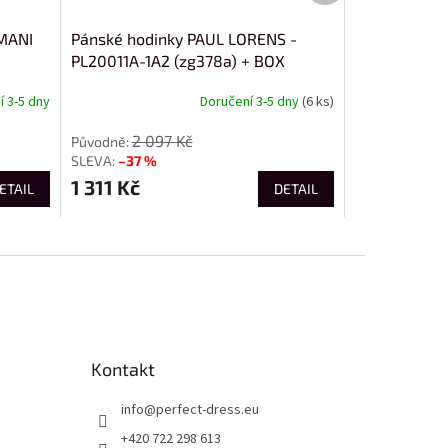
MANI
Pánské hodinky PAUL LORENS -
PL20011A-1A2 (zg378a) + BOX
 3-5 dny
Doručení 3-5 dny
(6 ks)
2 097 Kč
–37 %
1 311 Kč
ETAIL
DETAIL
Kontakt
info
@
perfect-dress.eu
+420 722 298 613