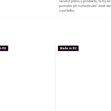
recenzí přímo u produktů, to by mi
pomohlo při rozhodování. Jinak ale
v pořádku.
n EU
Made in EU