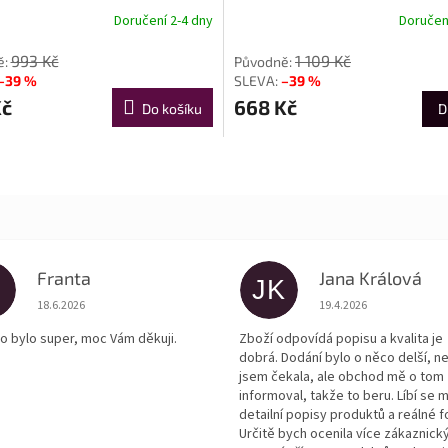
Doručení 2-4 dny
Doručení
993 Kč
1 109 Kč
–39 %
–39 %
Kč
668 Kč
Do košíku
D
Franta
Jana Králová
JK
Hodnocení obchodu je 5 z 5 hvězdiček.
Hodnocení obchodu je
18.6.2026
19.4.2026
o bylo super, moc Vám děkuji.
Zboží odpovídá popisu a kvalita je
dobrá. Dodání bylo o něco delší, n
jsem čekala, ale obchod mě o tom
informoval, takže to beru. Líbí se m
detailní popisy produktů a reálné f
Určitě bych ocenila více zákaznick