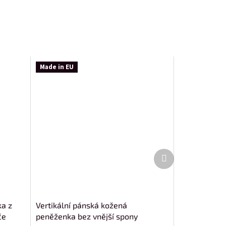
Made in EU
Další
produkt
ka z
Vertikální pánská kožená
če
peněženka bez vnější spony