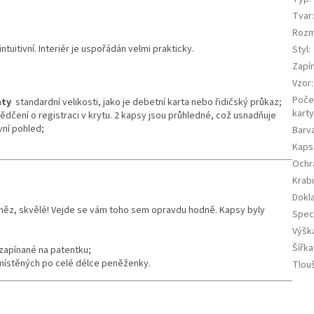
Tvar
Roz
tuitivní. Interiér je uspořádán velmi prakticky.
Styl
:
Zapí
Vzor
:
Poče
nty
standardní velikosti, jako je debetní karta nebo řidičský průkaz;
kart
ědčení o registraci v krytu. 2 kapsy jsou průhledné, což usnadňuje
vní pohled;
Barv
Kaps
Ochr
Krab
Dokla
eněz, skvělé! Vejde se vám toho sem opravdu hodně. Kapsy byly
Speci
Výšk
Šířka
zapínané na patentku;
ístěných po celé délce peněženky.
Tlou