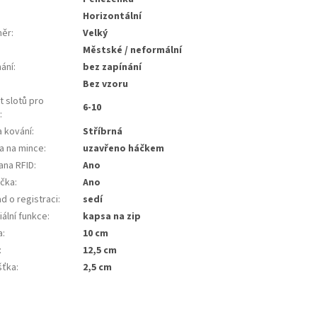
:
Horizontální
měr
:
Velký
Městské / neformální
nání
:
bez zapínání
Bez vzoru
t slotů pro
6-10
y
:
a kování
:
Stříbrná
a na mince
:
uzavřeno háčkem
ana RFID
:
Ano
ička
:
Ano
d o registraci
:
sedí
ální funkce
:
kapsa na zip
a
:
10 cm
:
12,5 cm
šťka
:
2,5 cm