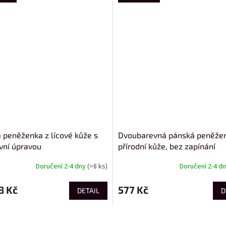
 peněženka z lícové kůže s
Dvoubarevná pánská peněže
ivní úpravou
přírodní kůže, bez zapínání
Doručení 2-4 dny
(>8 ks)
Doručení 2-4 d
8 Kč
577 Kč
DETAIL
D