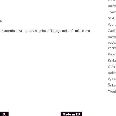
Roz
Tvar
Styl
:
u.
Vzor
:
dokumentu a za kapsou na mince.
Toto je nejlepší místo pro
Zapí
Barv
Poče
kart
Kaps
Krab
Ochr
Dokla
Výšk
Šířka
Tlou
n EU
Made in EU