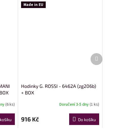
Made in EU
Další
produkt
MANI
Hodinky G. ROSSI - 6462A (zg206b)
 BOX
+ BOX
dny
(6 ks)
Doručení 3-5 dny
(1 ks)
916 Kč
košíku
Do košíku