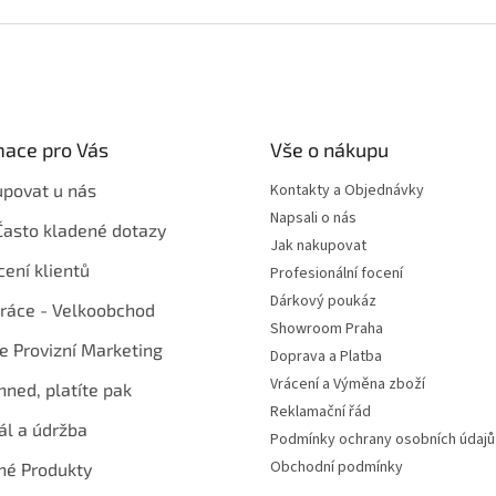
mace pro Vás
Vše o nákupu
upovat u nás
Kontakty a Objednávky
Napsali o nás
Často kladené dotazy
Jak nakupovat
ení klientů
Profesionální focení
Dárkový poukáz
ráce - Velkoobchod
Showroom Praha
te Provizní Marketing
Doprava a Platba
Vrácení a Výměna zboží
hned, platíte pak
Reklamační řád
ál a údržba
Podmínky ochrany osobních údajů
Obchodní podmínky
né Produkty