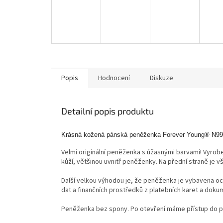
Popis
Hodnocení
Diskuze
Detailní popis produktu
Krásná kožená pánská peněženka Forever Young® N
Velmi originální peněženka s úžasnými barvami!
Vyrobe
kůží, většinou uvnitř peněženky.
Na přední straně je v
Další velkou výhodou je, že peněženka je vybavena o
dat a finančních prostředků z platebních karet a doku
Peněženka bez spony.
Po otevření máme přístup do p