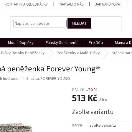
KONTAKTY A OBJEDNÁVKY
NAPSALI O NÁS
JAK NAKUPOVAT
HLEDAT
Módní Doplňky
Pánský Sortiment
Pro Děti
Máma a D
Tašky Batohy Peněženky
Peněženky a Malé Tašky
Krásná bar
ná peněženka Forever Young®
i hodnocení
Značka:
FOREVER YOUNG
851 Kč
–39 %
513 Kč
/ ks
Měrná
Zvolte variantu
cena:
Barva