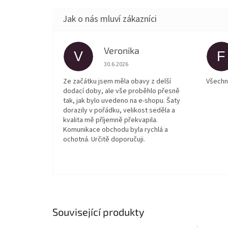
Veronika
V
F
Hodnocení obchodu je 5 z 5 hvězdiček.
30.6.2026
Ze začátku jsem měla obavy z delší
Všechn
dodací doby, ale vše proběhlo přesně
tak, jak bylo uvedeno na e-shopu. Šaty
dorazily v pořádku, velikost seděla a
kvalita mě příjemně překvapila.
Komunikace obchodu byla rychlá a
ochotná. Určitě doporučuji.
Související produkty