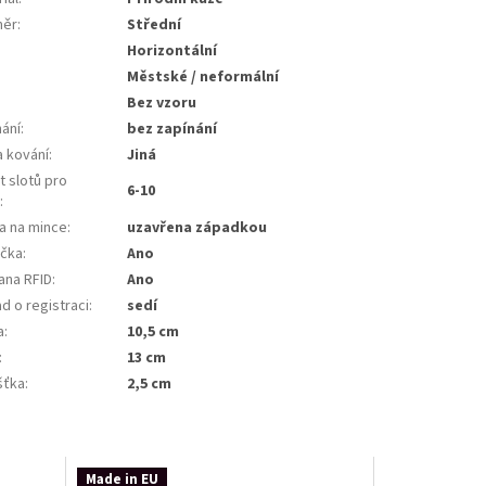
měr
:
Střední
:
Horizontální
Městské / neformální
Bez vzoru
nání
:
bez zapínání
a kování
:
Jiná
t slotů pro
6-10
y
:
a na mince
:
uzavřena západkou
ička
:
Ano
ana RFID
:
Ano
d o registraci
:
sedí
a
:
10,5 cm
:
13 cm
šťka
:
2,5 cm
Made in EU