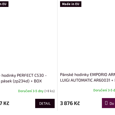
n EU
Made in EU
Pánské hodinky EMPORIO AR
 hodinky PERFECT C530 -
LUIGI AUTOMATIC AR60031 +
 pásek (zp234d) + BOX
(zi062b)
Doručení 3-5 
Doručení 3-5 dny
(>8 ks)
7 Kč
3 876 Kč
DETAIL
Do 