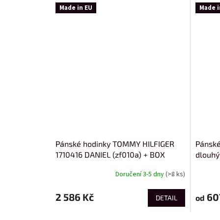
Made in EU
Made i
Pánské hodinky TOMMY HILFIGER
Pánské
1710416 DANIEL (zf010a) + BOX
dlouhý
Doručení 3-5 dny
(>8 ks)
2 586 Kč
60
od
DETAIL