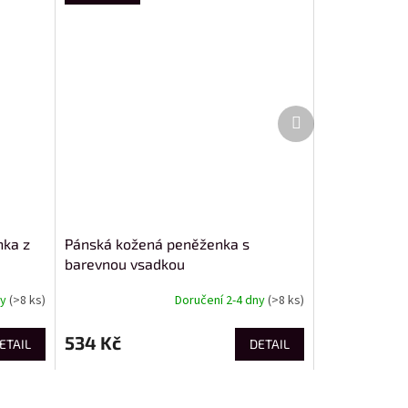
Další
produkt
nka z
Pánská kožená peněženka s
barevnou vsadkou
ny
(>8 ks)
Doručení 2-4 dny
(>8 ks)
534 Kč
ETAIL
DETAIL