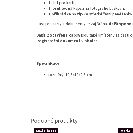
1
slot pro kartu;
1
průhledná
kapsa na fotografie blízkých;
1 přihrádka
na
zip
ve střední části peněženky.
Část pro karty a dokumenty je zajištěna
další spono
Další
2 otevřené kapsy
jsou také umístěny za částí 
registrační dokument v obálce
.
Specifikace
rozměry: 10,5x13x2,5 cm
Made in EU
Made i