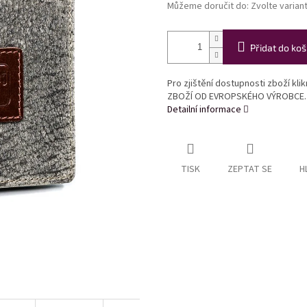
Můžeme doručit do:
Zvolte varian
Přidat do koš
Pro zjištění dostupnosti zboží kl
ZBOŽÍ OD EVROPSKÉHO VÝROBCE.
Detailní informace
TISK
ZEPTAT SE
H