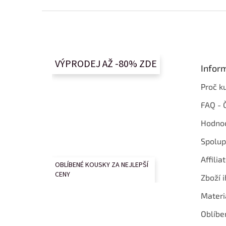
Z
á
p
a
t
VÝPRODEJ AŽ -80% ZDE
Infor
í
Proč k
FAQ - 
Hodnoc
Spolup
Affilia
OBLÍBENÉ KOUSKY ZA NEJLEPŠÍ
CENY
Zboží i
Materi
Oblíbe