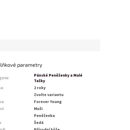
lňkové parametry
Pánské Peněženky a Malé
gorie
:
Tašky
ka
:
2 roky
Zvolte variantu
ka
:
Forever Young
ví
:
Muži
Peněženka
a
:
Šedá
iál
:
Přírodní kůže