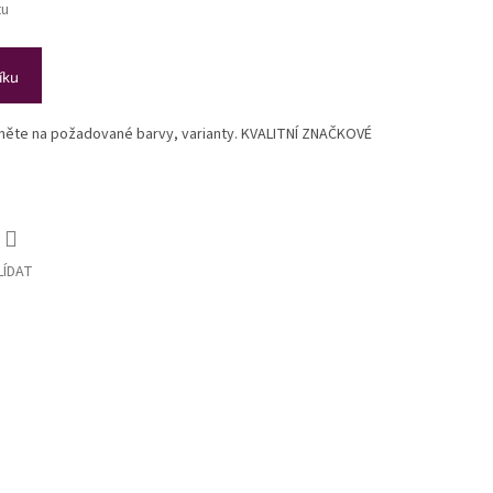
tu
íku
ikněte na požadované barvy, varianty. KVALITNÍ ZNAČKOVÉ
LÍDAT