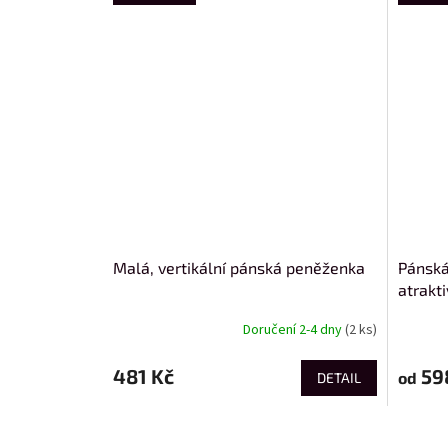
Malá, vertikální pánská peněženka
Pánská
atrakt
Doručení 2-4 dny
(2 ks)
481 Kč
59
od
DETAIL