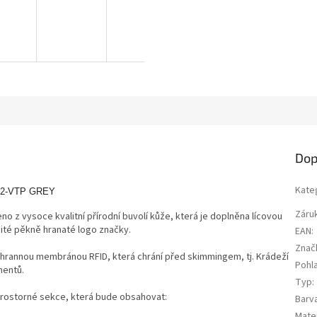
Dop
Kate
992-VTP GREY
Záru
no z vysoce kvalitní přírodní buvolí kůže, která je doplněna lícovou
šité pěkně hranaté logo značky.
EAN
:
Znač
chrannou membránou RFID, která chrání před skimmingem, tj. Krádeží
Pohla
mentů.
Typ
:
rostorné sekce, která bude obsahovat:
Barv
Mater