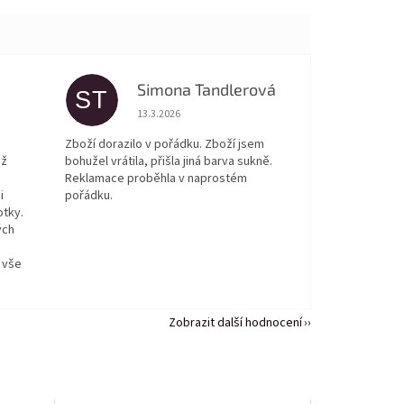
Simona Tandlerová
ST
 5 z 5 hvězdiček.
Hodnocení obchodu je 5 z 5 hvězdiček.
13.3.2026
Zboží dorazilo v pořádku. Zboží jsem
ež
bohužel vrátila, přišla jiná barva sukně.
Reklamace proběhla v naprostém
i
pořádku.
otky.
ých
 vše
Zobrazit další hodnocení