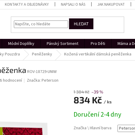
KONTAKTY A OBJEDNÁVKY
NAPSALI O NÁS
JAK NAKUPOVAT
HLEDAT
Módní Doplňky
Pánský Sortiment
Pro Děti
Máma a D
ky Pouzdra
Peněženky
Kožená vertikální dámská peněženka
něženka
ROV-18729-UNIW
i hodnocení
Značka:
Peterson
1 384 Kč
–39 %
834 Kč
/ ks
Měrná
Doručení 2-4 dny
cena:
Značka \ Hlavní barva