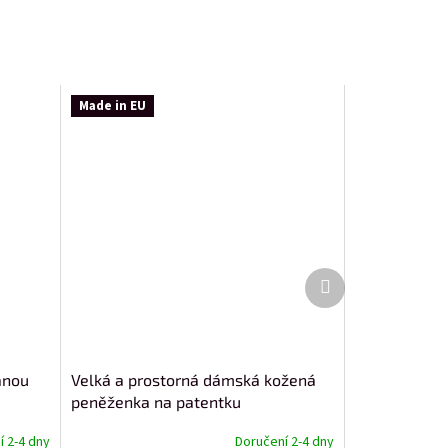
Made in EU
Další
produkt
anou
Velká a prostorná dámská kožená
peněženka na patentku
 2-4 dny
Doručení 2-4 dny