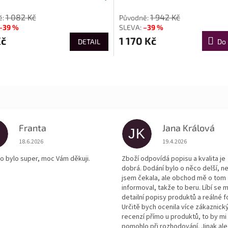
1 082 Kč
1 942 Kč
–39 %
–39 %
Kč
1 170 Kč
DETAIL
Do 
Franta
Jana Králová
JK
Hodnocení obchodu je 5 z 5 hvězdiček.
Hodnocení obchodu je
18.6.2026
19.4.2026
o bylo super, moc Vám děkuji.
Zboží odpovídá popisu a kvalita je
dobrá. Dodání bylo o něco delší, n
jsem čekala, ale obchod mě o tom
informoval, takže to beru. Líbí se m
detailní popisy produktů a reálné f
Určitě bych ocenila více zákaznick
recenzí přímo u produktů, to by mi
pomohlo při rozhodování. Jinak ale