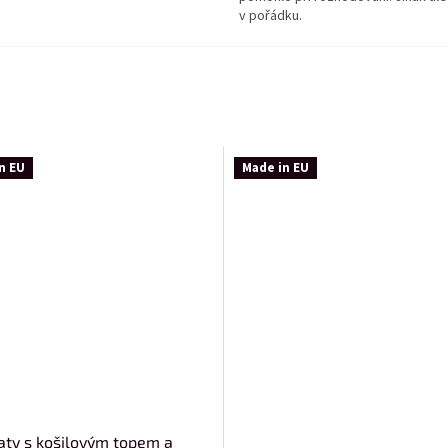
v pořádku.
n EU
Made in EU
aty s košilovým topem a