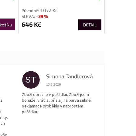
1 072 Kč
–39 %
646 Kč
košíku
DETAIL
Simona Tandlerová
ST
 5 z 5 hvězdiček.
Hodnocení obchodu je 5 z 5 hvězdiček.
13.3.2026
Zboží dorazilo v pořádku. Zboží jsem
ež
bohužel vrátila, přišla jiná barva sukně.
Reklamace proběhla v naprostém
i
pořádku.
otky.
ých
 vše