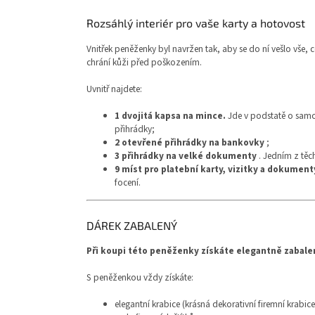
Rozsáhlý interiér pro vaše karty a hotovost
Vnitřek peněženky byl navržen tak, aby se do ní vešlo vše, 
chrání kůži před poškozením.
Uvnitř najdete:
1 dvojitá kapsa na mince.
Jde v podstatě o samos
přihrádky;
2 otevřené přihrádky na bankovky
;
3 přihrádky na velké dokumenty
. Jedním z těc
9 míst pro platební karty, vizitky a dokument
focení.
DÁREK ZABALENÝ
Při koupi této peněženky získáte elegantně zabale
S peněženkou vždy získáte:
elegantní krabice (krásná dekorativní firemní krabice