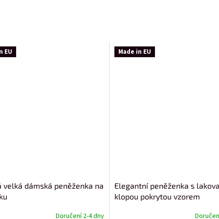
n EU
Made in EU
 velká dámská peněženka na
Elegantní peněženka s lakov
ku
klopou pokrytou vzorem
Doručení 2-4 dny
Doručení