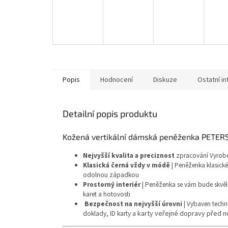
Popis
Hodnocení
Diskuze
Ostatní i
Detailní popis produktu
Kožená vertikální dámská peněženka PETE
Nejvyšší kvalita a preciznost
zpracování Vyroben
Klasická černá vždy v módě
| Peněženka klasické
odolnou západkou
Prostorný interiér
| Peněženka se vám bude skvěle
karet a hotovosti
Bezpečnost na nejvyšší úrovni
| Vybaven techn
doklady, ID karty a
karty veřejné dopravy před 