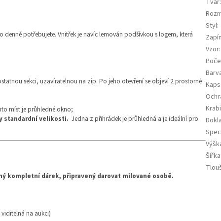
Tvar
Roz
Styl
:
co denně potřebujete. Vnitřek je navíc lemován podšívkou s logem, která
Zapí
Vzor
:
Počet
Barv
tatnou sekci, uzavíratelnou na zip. Po jeho otevření se objeví 2 prostorné
Kaps
Ochr
Krab
hto míst je průhledné okno;
y standardní velikosti.
Jedna z přihrádek je průhledná a je ideální pro
Dokla
Speci
Výšk
Šířka
Tlou
ný kompletní dárek, připravený darovat milované osobě.
 viditelná na aukci)