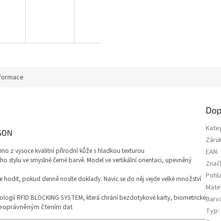
nformace
Dop
Kate
RSON
Záru
o z vysoce kvalitní přírodní kůže s hladkou texturou
EAN
:
ho stylu ve smyslné černé barvě. Model ve vertikální orientaci, upevněný
Znač
Pohla
 hodit, pokud denně nosíte doklady. Navíc se do něj vejde velké množství
Mater
ologií RFID BLOCKING SYSTEM, která chrání bezdotykové karty, biometrické
Barv
neoprávněným čtením dat
Typ
: