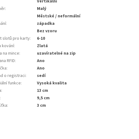
:
Vertikální
měr
:
Malý
Městské / neformální
nání
:
západka
Bez vzoru
 slotů pro karty
:
6-10
a kování
:
Zlatá
a na mince
:
uzavíratelné na zip
ana RFID
:
Ano
ička
:
Ano
d o registraci
:
sedí
ální funkce
:
Vysoká kvalita
a
:
13 cm
:
9,5 cm
šťka
:
3 cm