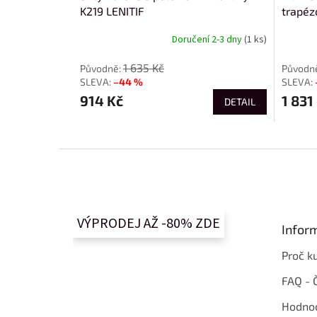
K219 LENITIF
trapé
Doručení 2-3 dny
(1 ks)
1 635 Kč
–44 %
914 Kč
1 831
DETAIL
Z
á
p
a
t
VÝPRODEJ AŽ -80% ZDE
Infor
í
Proč k
FAQ - 
Hodnoc