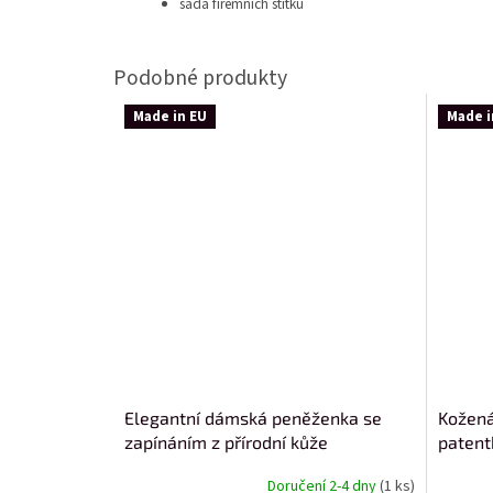
sada firemních štítků
Made in EU
Made i
Elegantní dámská peněženka se
Kožená
zapínáním z přírodní kůže
patent
Doručení 2-4 dny
(1 ks)