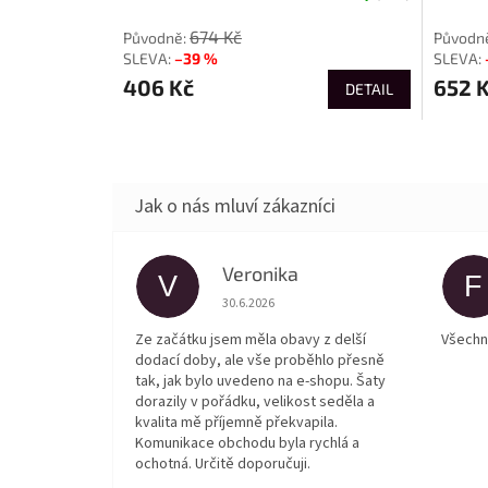
674 Kč
–39 %
406 Kč
652 
DETAIL
Veronika
V
F
Hodnocení obchodu je 5 z 5 hvězdiček.
30.6.2026
Ze začátku jsem měla obavy z delší
Všechn
dodací doby, ale vše proběhlo přesně
tak, jak bylo uvedeno na e-shopu. Šaty
dorazily v pořádku, velikost seděla a
kvalita mě příjemně překvapila.
Komunikace obchodu byla rychlá a
ochotná. Určitě doporučuji.