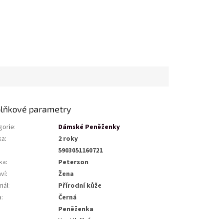
lňkové parametry
gorie
:
Dámské Peněženky
ka
:
2 roky
5903051160721
ka
:
Peterson
ví
:
Žena
iál
:
Přírodní kůže
a
:
Černá
Peněženka