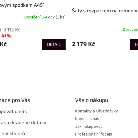
zovým spodkem A451
Šaty s rozparkem na rameno
Doručení 3-4 dny
(1 ks)
3 113 Kč
Doručení
–41 %
 Kč
2 179 Kč
DETAIL
D
mace pro Vás
Vše o nákupu
upovat u nás
Kontakty a Objednávky
Napsali o nás
Často kladené dotazy
Jak nakupovat
ení klientů
Profesionální focení