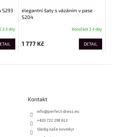
u S293
elegantní šaty s vázáním v pase
S204
 2-3 dny
Doručení 2-3 dny
1 777 Kč
ETAIL
DETAIL
Kontakt
info
@
perfect-dress.eu
+420 722 298 613
Sleduj naše novinky!