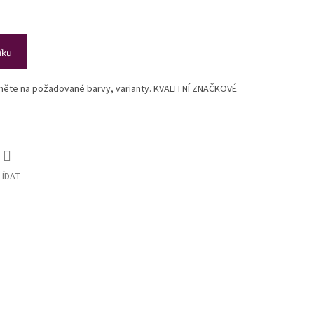
íku
ikněte na požadované barvy, varianty. KVALITNÍ ZNAČKOVÉ
LÍDAT