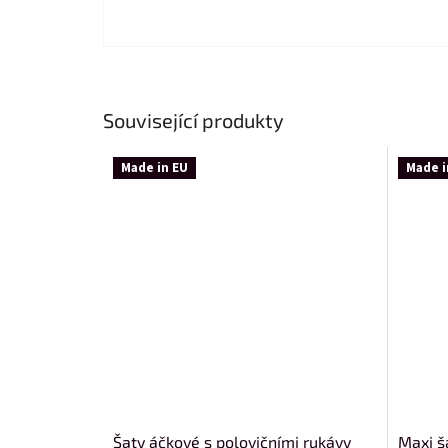
Související produkty
Made in EU
Made i
Šaty áčkové s polovičními rukávy
Maxi š