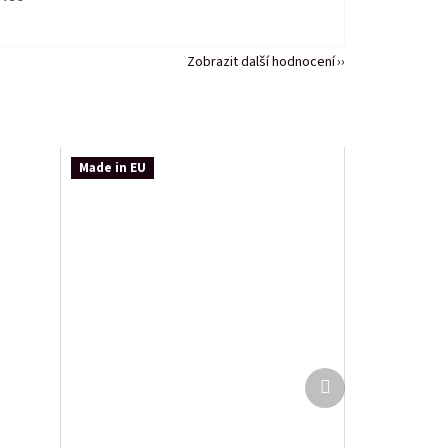
Zobrazit další hodnocení
Made in EU
Další
produkt