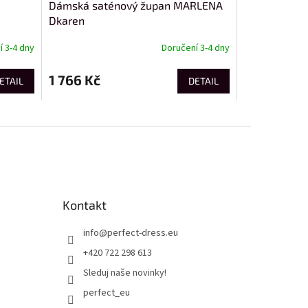
Dámská saténový župan MARLENA
Dkaren
 3-4 dny
Doručení 3-4 dny
1 766 Kč
ETAIL
DETAIL
Kontakt
info
@
perfect-dress.eu
+420 722 298 613
Sleduj naše novinky!
perfect_eu