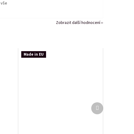
 vše
Zobrazit další hodnocení
Made in EU
Další
produkt