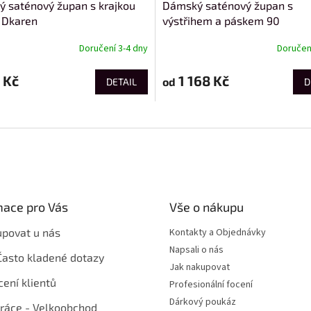
 saténový župan s krajkou
Dámský saténový župan s
 Dkaren
výstřihem a páskem 90
Doručení 3-4 dny
Doručení
 Kč
1 168 Kč
od
DETAIL
D
mace pro Vás
Vše o nákupu
upovat u nás
Kontakty a Objednávky
Napsali o nás
Často kladené dotazy
Jak nakupovat
ení klientů
Profesionální focení
Dárkový poukáz
ráce - Velkoobchod