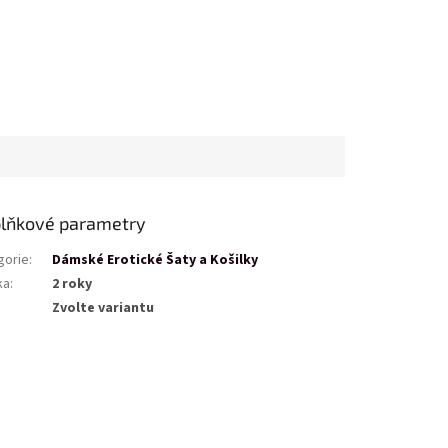
lňkové parametry
gorie
:
Dámské Erotické Šaty a Košilky
ka
:
2 roky
Zvolte variantu