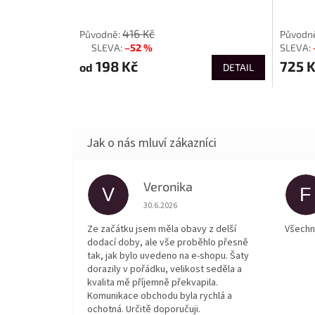
od
416 Kč
–52 %
až
198 Kč
725 
od
DETAIL
Veronika
V
F
Hodnocení obchodu je 5 z 5 hvězdiček.
30.6.2026
Ze začátku jsem měla obavy z delší
Všechn
dodací doby, ale vše proběhlo přesně
tak, jak bylo uvedeno na e-shopu. Šaty
dorazily v pořádku, velikost seděla a
kvalita mě příjemně překvapila.
Komunikace obchodu byla rychlá a
ochotná. Určitě doporučuji.