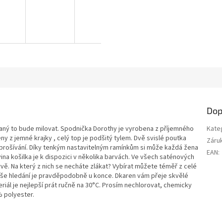
Dop
vaný to bude milovat. Spodnička Dorothy je vyrobena z příjemného
Kate
ny z jemné krajky , celý top je podšitý tylem. Dvě svislé poutka
Záru
 prošívání. Díky tenkým nastavitelným ramínkům si může každá žena
EAN
:
ina košilka je k dispozici v několika barvách. Ve všech saténových
ě. Na který z nich se necháte zlákat? Vybírat můžete téměř z celé
aše hledání je pravděpodobně u konce. Dkaren vám přeje skvělé
eriál je nejlepší prát ručně na 30°C. Prosím nechlorovat, chemicky
% polyester.