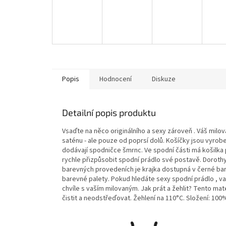
Popis
Hodnocení
Diskuze
Detailní popis produktu
Vsaďte na něco originálního a sexy zároveň . Váš milo
saténu - ale pouze od poprsí dolů. Košíčky jsou vyrobe
dodávají spodničce šmrnc. Ve spodní části má košilka
rychle přizpůsobit spodní prádlo své postavě. Dorothy
barevných provedeních je krajka dostupná v černé barv
barevné palety. Pokud hledáte sexy spodní prádlo , v
chvíle s vaším milovaným. Jak prát a žehlit? Tento mat
čistit a neodstřeďovat. Žehlení na 110°C. Složení: 100