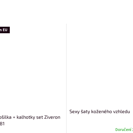
n EU
Sexy šaty koženého vzhledu
ošilka + kalhotky set Ziveron
81
Doručení 