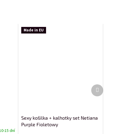
Made in EU
Další
produkt
Sexy košilka + kalhotky set Netiana
Purple Fioletowy
10-15 dní