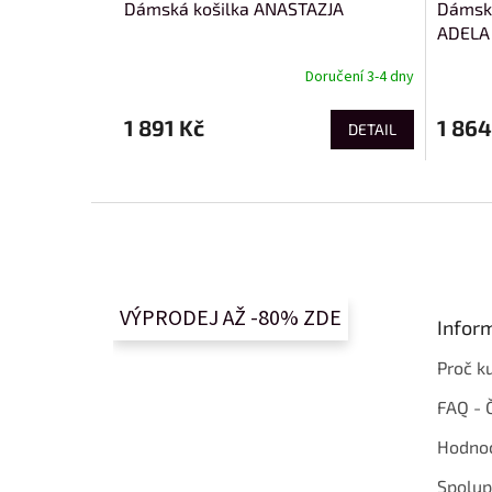
Dámská košilka ANASTAZJA
Dámský
ADELA
Doručení 3-4 dny
1 891 Kč
1 864
DETAIL
Z
á
p
a
t
VÝPRODEJ AŽ -80% ZDE
Infor
í
Proč k
FAQ - 
Hodnoc
Spolup