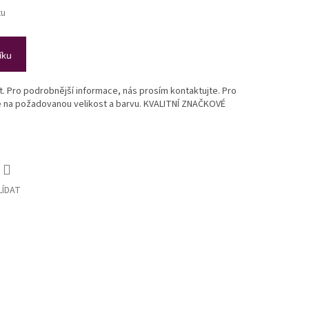
tu
íku
st. Pro podrobnější informace, nás prosím kontaktujte. Pro
te na požadovanou velikost a barvu. KVALITNÍ ZNAČKOVÉ
LÍDAT