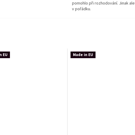
pomohlo při rozhodování. Jinak ale
v pořádku.
n EU
Made in EU