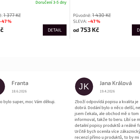
Doručení 3-5 dny
od
1 377 Kč
1 430 Kč
–47 %
–47 %
Kč
753 Kč
od
DETAIL
D
Franta
Jana Králová
JK
Hodnocení obchodu je 5 z 5 hvězdiček.
Hodnocení obchodu je
18.6.2026
19.4.2026
o bylo super, moc Vám děkuji.
Zboží odpovídá popisu a kvalita je
dobrá. Dodání bylo o něco delší, n
jsem čekala, ale obchod mě o tom
informoval, takže to beru. Líbí se m
detailní popisy produktů a reálné f
Určitě bych ocenila více zákaznick
recenzí přímo u produktů, to by mi