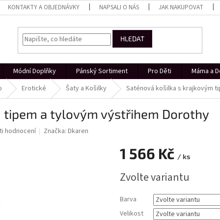
KONTAKTY A OBJEDNÁVKY
NAPSALI O NÁS
JAK NAKUPOVAT
HLEDAT
Módní Doplňky
Pánský Sortiment
Pro Děti
Máma a D
o
Erotické
Šaty a Košilky
Saténová košilka s krajkovým t
m tipem a tylovým výstřihem Dorothy
i hodnocení
Značka:
Dkaren
1 566 Kč
/ ks
Měrná
Zvolte variantu
cena:
Barva
Velikost