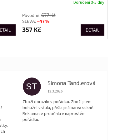
Doručení 3-5 dny
677 Kč
–47 %
357 Kč
ETAIL
DETAIL
Simona Tandlerová
ST
 5 z 5 hvězdiček.
Hodnocení obchodu je 5 z 5 hvězdiček.
13.3.2026
Zboží dorazilo v pořádku. Zboží jsem
ež
bohužel vrátila, přišla jiná barva sukně.
Reklamace proběhla v naprostém
i
pořádku.
otky.
ých