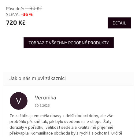
1 130 Kč
–36 %
720 Kč
DETAIL
ZOBRAZIT VŠECHNY PODOBNÉ PRODUKTY
Veronika
V
Hodnocení obchodu je 5 z 5 hvězdiček.
30.6.2026
Ze začátku jsem měla obavy z delší dodací doby, ale vše
proběhlo přesně tak, jak bylo uvedeno na e-shopu. Šaty
dorazily v pořádku, velikost seděla a kvalita mě příjemně
překvapila. Komunikace obchodu byla rychlá a ochotná. Určitě