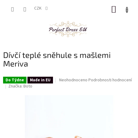
Přejít
NÁKUP
na
CZK
obsah
KOŠÍK
Dívčí teplé sněhule s mašlemi
Meriva
Průměrné
Neohodnoceno
Podrobnosti hodnocení
Do Týdne
Made in EU
hodnocení
Značka:
Boto
produktu
je
0,0
z
5
hvězdiček.