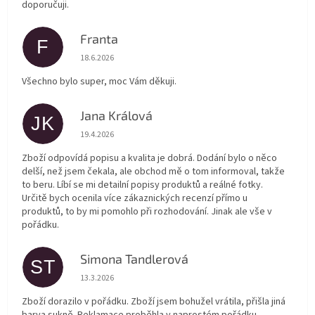
doporučuji.
Franta
F
Hodnocení obchodu je 5 z 5 hvězdiček.
18.6.2026
Všechno bylo super, moc Vám děkuji.
Jana Králová
JK
Hodnocení obchodu je 5 z 5 hvězdiček.
19.4.2026
Zboží odpovídá popisu a kvalita je dobrá. Dodání bylo o něco
delší, než jsem čekala, ale obchod mě o tom informoval, takže
to beru. Líbí se mi detailní popisy produktů a reálné fotky.
Určitě bych ocenila více zákaznických recenzí přímo u
produktů, to by mi pomohlo při rozhodování. Jinak ale vše v
pořádku.
Simona Tandlerová
ST
Hodnocení obchodu je 5 z 5 hvězdiček.
13.3.2026
Zboží dorazilo v pořádku. Zboží jsem bohužel vrátila, přišla jiná