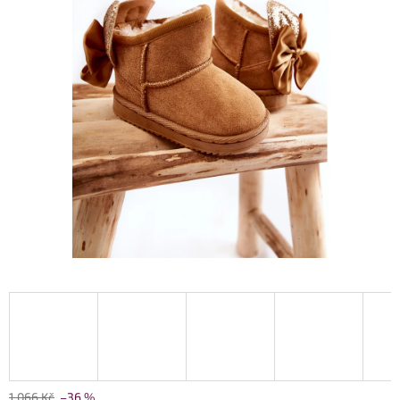
1 066 Kč
–36 %