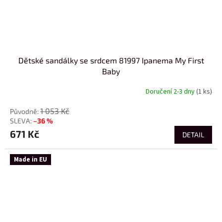
Dětské sandálky se srdcem 81997 Ipanema My First
Baby
Doručení 2-3 dny
(1 ks)
1 053 Kč
–36 %
671 Kč
DETAIL
Made in EU