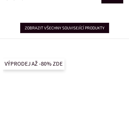
ZOBRAZIT VŠECHNY SOUVISEJÍCÍ PRODUKTY
Z
á
p
a
VÝPRODEJ AŽ -80% ZDE
t
í