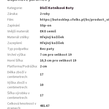
Kategorie
:
Dívčí Kotníkové Boty
Záruka
:
2 roky
Film
:
https://butosklep.cfolks.pl/bs/product_v
Zapínání
:
Slip-on
Vnější materiál
:
EKO semiš
Materiál stélky
:
Hřejivý kožíšek
Zazeplení
:
Hřejivý kožíšek
Typ podpatku
:
Bez paty
Vrchní výška
:
7 cm pro velikost 19
Horní šířka
:
10,5 cm pro velikost 19
Platforma/Podrážka
:
2 cm
Délka zboží v
17
centimetrech
:
Výška zboží v
10
centimetrech
:
Šířka výrobku v
17
centimetrech
:
Celková hmotnost v
481.67
gramech
: