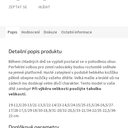
ZEPTAT SE
HLÍDAT
Popis
Hodnocení
Diskuze
Ostatní informace
Detailní popis produktu
Během chladných dnů se vyplatí postarat se o pohodlnou obuv.
Perfektní volbou pro zimní radovánky budou roztomilé sněhule
na jemné platformě. Husté zateplení v podobě hebkého kožíšku
pěkně obepne nožičky vašeho dítěte. Velká mašle a lesklé uši na
zádech mu dodávají velmi dívčí charakter. Tento model si vaše
dítě zamiluje!
Při výběru velikosti použijte tabulku
velikostí.
19-12,5/20-13/21-13,5/22-14/23-14,5/24-15/25-15,5/26-16,5/27-
17/28-17,5/29-18/30-18,9/31-20/32-20,5/33-21/34-22/35-22,5/36-
23 cm.
Doplňkové parametry