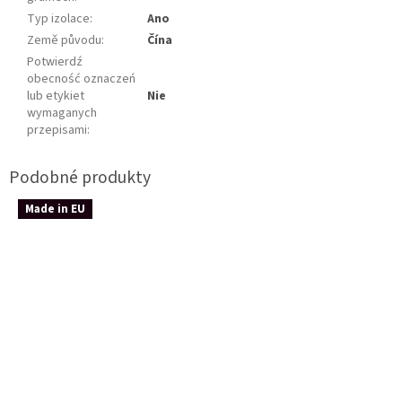
Typ izolace
:
Ano
Země původu
:
Čína
Potwierdź
obecność oznaczeń
lub etykiet
Nie
wymaganych
przepisami
:
Made in EU