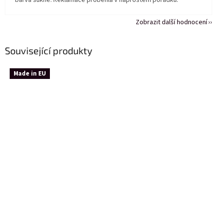
barva sukně. Reklamace proběhla v naprostém pořádku.
Zobrazit další hodnocení
Související produkty
Made in EU