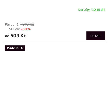
Doručení 10-15 dní
od
1 018 Kč
–50 %
až
509 Kč
od
DETAIL
Made in EU