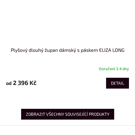
Plyšový dlouhý župan dámský s páskem ELIZA LONG
Doručení 3-4 dny
2 396 Kč
od
DETAIL
ZOBRAZIT VŠECHNY SOUVISEJÍCÍ PRODUKTY
Z