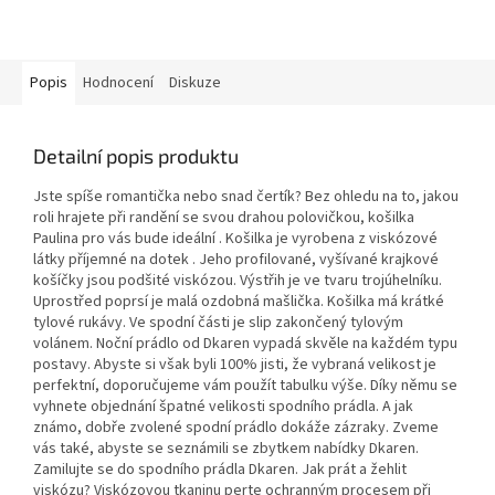
Popis
Hodnocení
Diskuze
Detailní popis produktu
Jste spíše romantička nebo snad čertík? Bez ohledu na to, jakou
roli hrajete při randění se svou drahou polovičkou, košilka
Paulina pro vás bude ideální . Košilka je vyrobena z viskózové
látky příjemné na dotek . Jeho profilované, vyšívané krajkové
košíčky jsou podšité viskózou. Výstřih je ve tvaru trojúhelníku.
Uprostřed poprsí je malá ozdobná mašlička. Košilka má krátké
tylové rukávy. Ve spodní části je slip zakončený tylovým
volánem. Noční prádlo od Dkaren vypadá skvěle na každém typu
postavy. Abyste si však byli 100% jisti, že vybraná velikost je
perfektní, doporučujeme vám použít tabulku výše. Díky němu se
vyhnete objednání špatné velikosti spodního prádla. A jak
známo, dobře zvolené spodní prádlo dokáže zázraky. Zveme
vás také, abyste se seznámili se zbytkem nabídky Dkaren.
Zamilujte se do spodního prádla Dkaren. Jak prát a žehlit
viskózu? Viskózovou tkaninu perte ochranným procesem při