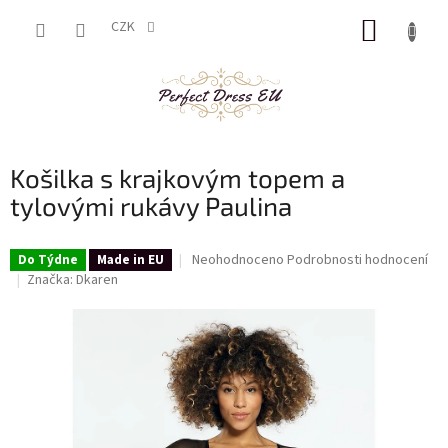
Přejít
NÁKUP
na
CZK
obsah
KOŠÍK
Košilka s krajkovým topem a
tylovými rukávy Paulina
Průměrné
Neohodnoceno
Podrobnosti hodnocení
Do Týdne
Made in EU
hodnocení
Značka:
Dkaren
produktu
je
0,0
z
5
hvězdiček.