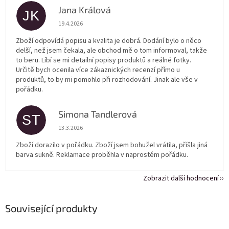
Jana Králová
JK
Hodnocení obchodu je 5 z 5 hvězdiček.
19.4.2026
Zboží odpovídá popisu a kvalita je dobrá. Dodání bylo o něco
delší, než jsem čekala, ale obchod mě o tom informoval, takže
to beru. Líbí se mi detailní popisy produktů a reálné fotky.
Určitě bych ocenila více zákaznických recenzí přímo u
produktů, to by mi pomohlo při rozhodování. Jinak ale vše v
pořádku.
Simona Tandlerová
ST
Hodnocení obchodu je 5 z 5 hvězdiček.
13.3.2026
Zboží dorazilo v pořádku. Zboží jsem bohužel vrátila, přišla jiná
barva sukně. Reklamace proběhla v naprostém pořádku.
Zobrazit další hodnocení
Související produkty