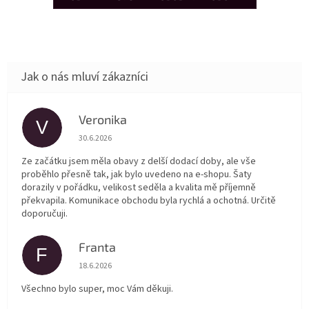
Veronika
V
Hodnocení obchodu je 5 z 5 hvězdiček.
30.6.2026
Ze začátku jsem měla obavy z delší dodací doby, ale vše
proběhlo přesně tak, jak bylo uvedeno na e-shopu. Šaty
dorazily v pořádku, velikost seděla a kvalita mě příjemně
překvapila. Komunikace obchodu byla rychlá a ochotná. Určitě
doporučuji.
Franta
F
Hodnocení obchodu je 5 z 5 hvězdiček.
18.6.2026
Všechno bylo super, moc Vám děkuji.