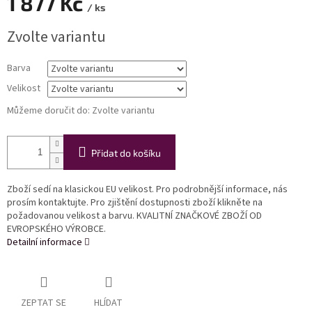
1 877 Kč
/ ks
Měrná
Zvolte variantu
cena:
Barva
Velikost
Můžeme doručit do:
Zvolte variantu
Přidat do košíku
Zboží sedí na klasickou EU velikost. Pro podrobnější informace, nás
prosím kontaktujte. Pro zjištění dostupnosti zboží klikněte na
požadovanou velikost a barvu. KVALITNÍ ZNAČKOVÉ ZBOŽÍ OD
EVROPSKÉHO VÝROBCE.
Detailní informace
ZEPTAT SE
HLÍDAT