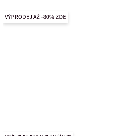
á
p
a
VÝPRODEJ AŽ -80% ZDE
t
í