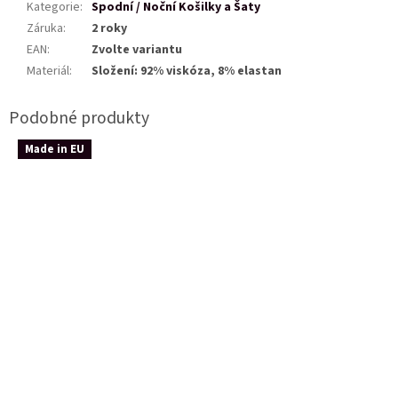
Kategorie
:
Spodní / Noční Košilky a Šaty
Záruka
:
2 roky
EAN
:
Zvolte variantu
Materiál
:
Složení: 92% viskóza, 8% elastan
Made in EU