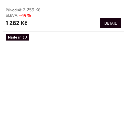
2 259 Kč
–44 %
1 262 Kč
DETAIL
Made in EU