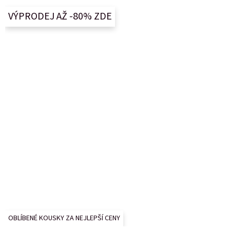
a
VÝPRODEJ AŽ -80% ZDE
t
í
OBLÍBENÉ KOUSKY ZA NEJLEPŠÍ CENY