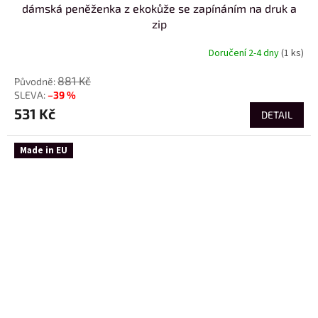
dámská peněženka z ekokůže se zapínáním na druk a
zip
Doručení 2-4 dny
(1 ks)
881 Kč
–39 %
531 Kč
DETAIL
Made in EU