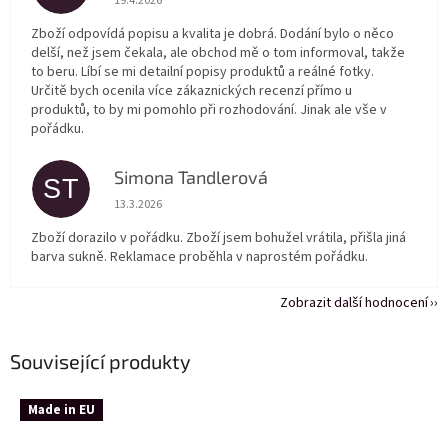
19.4.2026
Zboží odpovídá popisu a kvalita je dobrá. Dodání bylo o něco
delší, než jsem čekala, ale obchod mě o tom informoval, takže
to beru. Líbí se mi detailní popisy produktů a reálné fotky.
Určitě bych ocenila více zákaznických recenzí přímo u
produktů, to by mi pomohlo při rozhodování. Jinak ale vše v
pořádku.
Simona Tandlerová
ST
Hodnocení obchodu je 5 z 5 hvězdiček.
13.3.2026
Zboží dorazilo v pořádku. Zboží jsem bohužel vrátila, přišla jiná
barva sukně. Reklamace proběhla v naprostém pořádku.
Zobrazit další hodnocení
Související produkty
Made in EU