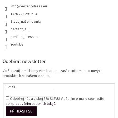
info
@
perfect-dress.eu
+420 722 298 613
Sleduj naše novinky!
perfect_eu
perfect_dress.eu
Youtube
Odebírat newsletter
Vložte svůj e-mail a my vám budeme zasílat informace o nových
produktech na našem e-shopu.
E-mail
Odebírej nás a získej 3% SLEVU! Vložením e-mailu souhlasíte
se
zpracováním osobních údajů.
PŘIHLÁSIT SE