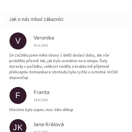
Veronika
V
Hodnocení obchodu je 5 z 5 hvězdiček.
30.6.2026
Ze začátku jsem měla obavy z delší dodací doby, ale vše
proběhlo přesně tak, jak bylo uvedeno na e-shopu. Šaty
dorazily v pořádku, velikost seděla a kvalita mě příjemně
překvapila. Komunikace obchodu byla rychlá a ochotná. Určitě
doporučuji.
Franta
F
Hodnocení obchodu je 5 z 5 hvězdiček.
18.6.2026
Všechno bylo super, moc Vám děkuji.
Jana Králová
JK
Hodnocení obchodu je 5 z 5 hvězdiček.