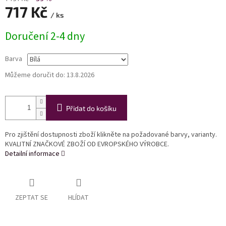
717 Kč
/ ks
Měrná
Doručení 2-4 dny
cena:
Barva
Můžeme doručit do:
13.8.2026
Přidat do košíku
Pro zjištění dostupnosti zboží klikněte na požadované barvy, varianty.
KVALITNÍ ZNAČKOVÉ ZBOŽÍ OD EVROPSKÉHO VÝROBCE.
Detailní informace
ZEPTAT SE
HLÍDAT