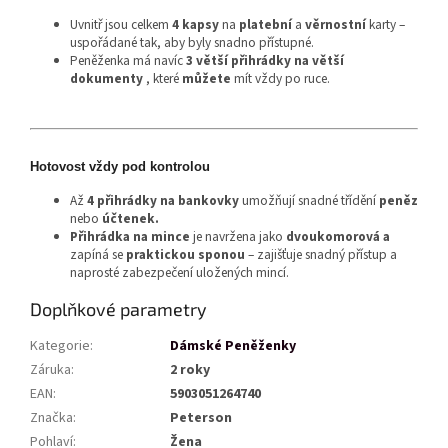
Uvnitř jsou celkem
4
kapsy
na
platební
a
věrnostní
karty –
uspořádané tak, aby byly snadno přístupné.
Peněženka má navíc
3
větší přihrádky na větší
dokumenty
, které
můžete
mít vždy po ruce.
Hotovost vždy pod kontrolou
Až
4
přihrádky na bankovky
umožňují snadné třídění
peněz
nebo
účtenek.
Přihrádka na mince
je navržena jako
dvoukomorová a
zapíná se
praktickou sponou
– zajišťuje snadný přístup a
naprosté zabezpečení uložených mincí.
Doplňkové parametry
Kategorie
:
Dámské Peněženky
Záruka
:
2 roky
EAN
:
5903051264740
Značka
:
Peterson
Pohlaví
:
Žena