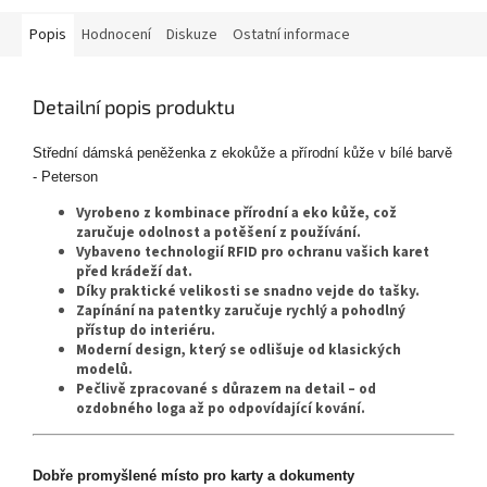
Popis
Hodnocení
Diskuze
Ostatní informace
Detailní popis produktu
Střední dámská peněženka z ekokůže a přírodní kůže v bílé barvě
- Peterson
Vyrobeno z kombinace přírodní a eko kůže, což
zaručuje odolnost a potěšení z používání.
Vybaveno technologií RFID pro ochranu vašich karet
před krádeží dat.
Díky praktické velikosti se snadno vejde do tašky.
Zapínání na patentky zaručuje rychlý a pohodlný
přístup do interiéru.
Moderní design, který se odlišuje od klasických
modelů.
Pečlivě zpracované s důrazem na detail – od
ozdobného loga až po odpovídající kování.
Dobře promyšlené místo pro karty a dokumenty