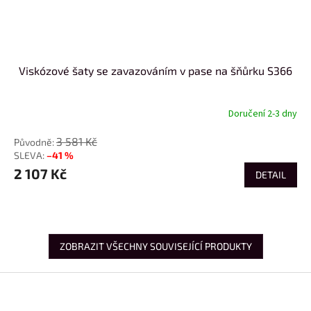
Viskózové šaty se zavazováním v pase na šňůrku S366
Doručení 2-3 dny
3 581 Kč
–41 %
2 107 Kč
DETAIL
ZOBRAZIT VŠECHNY SOUVISEJÍCÍ PRODUKTY
Z
á
p