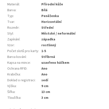
Materiál
:
Přírodní kůže
Barva
:
Bílá
Typ
:
Peněženka
Tvar
:
Horizontální
Rozměr
:
Střední
Styl
:
Městské / neformální
Zapínání
:
západka
Vzor
:
rostlinný
Počet slotů pro karty
:
1-5
Barva kování
:
Stříbrná
Kapsa na mince
:
uzavřeno háčkem
Ochrana RFID
:
Ano
Krabička
:
Ano
Doklad o registraci
:
sedí
Výška
:
9 cm
Šířka
:
13 cm
Tloušťka
:
3 cm