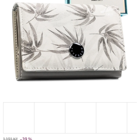
1 191 Kč
–39 %