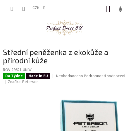
Přejít
NÁKUP
na
CZK
obsah
KOŠÍK
Střední peněženka z ekokůže a
přírodní kůže
ROV-29621-UNIW
Průměrné
Neohodnoceno
Podrobnosti hodnocení
Do Týdne
Made in EU
hodnocení
Značka:
Peterson
produktu
je
0,0
z
5
hvězdiček.