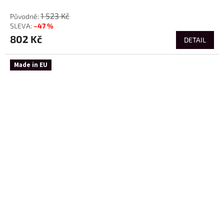
1 523 Kč
–47 %
802 Kč
DETAIL
Made in EU