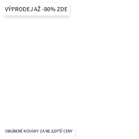
a
VÝPRODEJ AŽ -80% ZDE
t
í
OBLÍBENÉ KOUSKY ZA NEJLEPŠÍ CENY