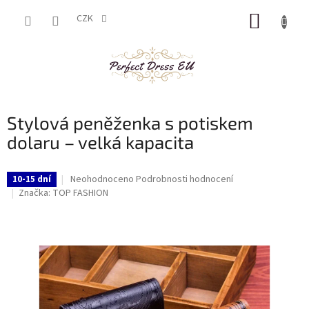
Přejít
NÁKUP
na
CZK
obsah
KOŠÍK
Stylová peněženka s potiskem
dolaru – velká kapacita
Průměrné
Neohodnoceno
Podrobnosti hodnocení
10-15 dní
hodnocení
Značka:
TOP FASHION
produktu
je
0,0
z
5
hvězdiček.