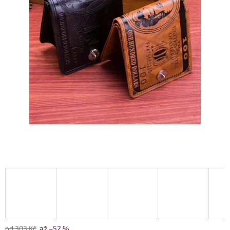
od 303 Kč
až –52 %