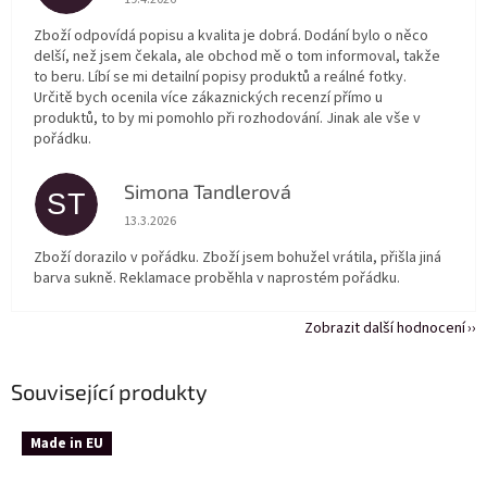
Zboží odpovídá popisu a kvalita je dobrá. Dodání bylo o něco
delší, než jsem čekala, ale obchod mě o tom informoval, takže
to beru. Líbí se mi detailní popisy produktů a reálné fotky.
Určitě bych ocenila více zákaznických recenzí přímo u
produktů, to by mi pomohlo při rozhodování. Jinak ale vše v
pořádku.
Simona Tandlerová
ST
Hodnocení obchodu je 5 z 5 hvězdiček.
13.3.2026
Zboží dorazilo v pořádku. Zboží jsem bohužel vrátila, přišla jiná
barva sukně. Reklamace proběhla v naprostém pořádku.
Zobrazit další hodnocení
Související produkty
Made in EU