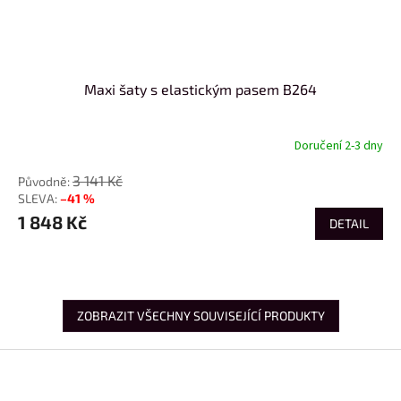
Maxi šaty s elastickým pasem B264
Doručení 2-3 dny
3 141 Kč
–41 %
1 848 Kč
DETAIL
ZOBRAZIT VŠECHNY SOUVISEJÍCÍ PRODUKTY
Z
á
p