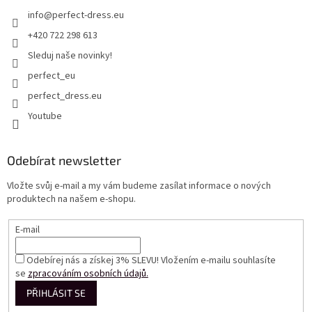
info
@
perfect-dress.eu
+420 722 298 613
Sleduj naše novinky!
perfect_eu
perfect_dress.eu
Youtube
Odebírat newsletter
Vložte svůj e-mail a my vám budeme zasílat informace o nových
produktech na našem e-shopu.
E-mail
Odebírej nás a získej 3% SLEVU! Vložením e-mailu souhlasíte
se
zpracováním osobních údajů.
PŘIHLÁSIT SE