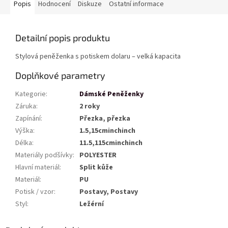
Popis
Hodnocení
Diskuze
Ostatní informace
Detailní popis produktu
Stylová peněženka s potiskem dolaru – velká kapacita
Doplňkové parametry
Kategorie
:
Dámské Peněženky
Záruka
:
2 roky
Zapínání
:
Přezka, přezka
Výška
:
1.5,15cminchinch
Délka
:
11.5,115cminchinch
Materiály podšívky
:
POLYESTER
Hlavní materiál
:
Split kůže
Materiál
:
PU
Potisk / vzor
:
Postavy, Postavy
Styl
:
Ležérní