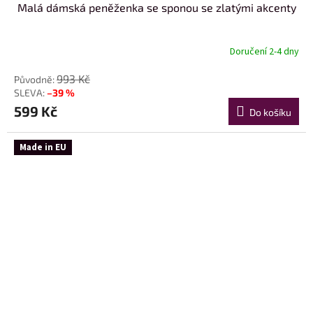
Malá dámská peněženka se sponou se zlatými akcenty
Doručení 2-4 dny
993 Kč
–39 %
599 Kč
Do košíku
Made in EU