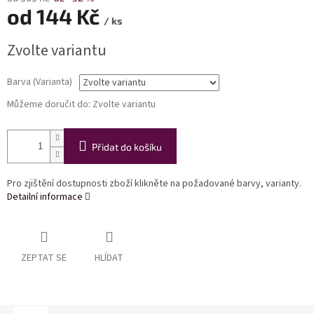
od
144 Kč
/ ks
Měrná
Zvolte variantu
cena:
Barva (Varianta)
Můžeme doručit do:
Zvolte variantu
Přidat do košíku
Pro zjištění dostupnosti zboží klikněte na požadované barvy, varianty.
Detailní informace
ZEPTAT SE
HLÍDAT