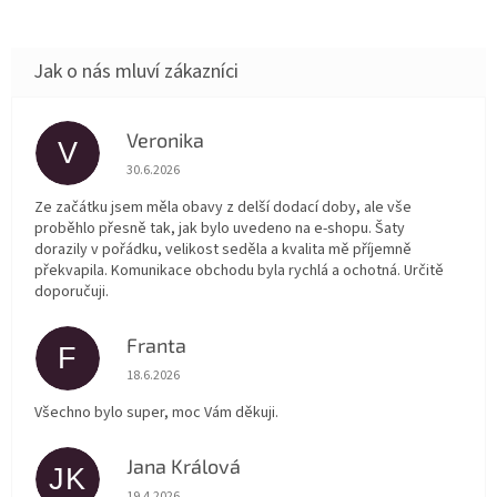
Veronika
V
Hodnocení obchodu je 5 z 5 hvězdiček.
30.6.2026
Ze začátku jsem měla obavy z delší dodací doby, ale vše
proběhlo přesně tak, jak bylo uvedeno na e-shopu. Šaty
dorazily v pořádku, velikost seděla a kvalita mě příjemně
překvapila. Komunikace obchodu byla rychlá a ochotná. Určitě
doporučuji.
Franta
F
Hodnocení obchodu je 5 z 5 hvězdiček.
18.6.2026
Všechno bylo super, moc Vám děkuji.
Jana Králová
JK
Hodnocení obchodu je 5 z 5 hvězdiček.
19.4.2026