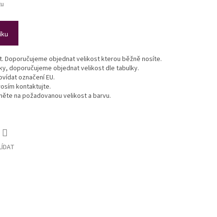
tu
íku
st. Doporučujeme objednat velikost kterou běžně nosíte.
lky, doporučujeme objednat velikost dle tabulky.
vídat označení EU.
osím kontaktujte.
ikněte na požadovanou velikost a barvu.
LÍDAT