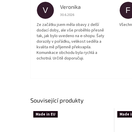
Veronika
V
F
Hodnocení obchodu je 5 z 5 hvězdiček.
30.6.2026
Ze začátku jsem měla obavy z delší
Všechn
dodací doby, ale vše proběhlo přesně
tak, jak bylo uvedeno na e-shopu. Šaty
dorazily v pořádku, velikost seděla a
kvalita mě příjemně překvapila.
Komunikace obchodu byla rychlá a
ochotná. Určitě doporučuji.
Související produkty
Made in EU
Made i