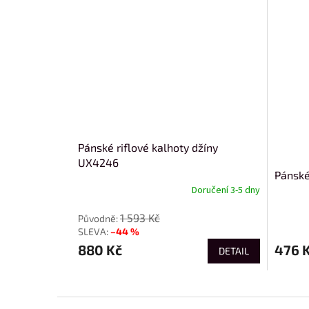
Pánské riflové kalhoty džíny
UX4246
Pánské
Doručení 3-5 dny
1 593 Kč
–44 %
880 Kč
476 
DETAIL
Z