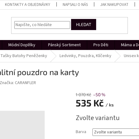
KONTAKTY A OBJEDNÁVKY
NAPSALI O NÁS
JAK NAKUPOVAT
HLEDAT
Módní Doplňky
Pánský Sortiment
Pro Děti
Máma a D
Tašky Batohy Peněženky
Ledvinky, Pouzdra, Klíčenky
Unisex 
itní pouzdro na karty
Značka:
CARANFLER
1 070 Kč
–50 %
535 Kč
/ ks
Měrná
Zvolte variantu
cena:
Barva