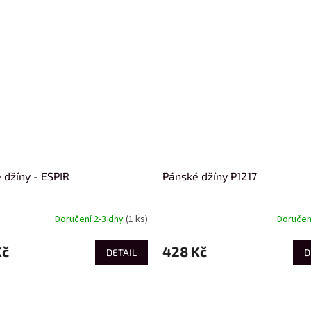
 džíny - ESPIR
Pánské džíny P1217
Doručení 2-3 dny
(1 ks)
Doručení
Kč
428 Kč
DETAIL
D