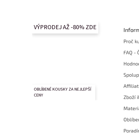
á
p
a
t
VÝPRODEJ AŽ -80% ZDE
Infor
í
Proč k
FAQ - 
Hodnoc
Spolup
Affilia
OBLÍBENÉ KOUSKY ZA NEJLEPŠÍ
CENY
Zboží i
Materi
Oblíbe
Poradí