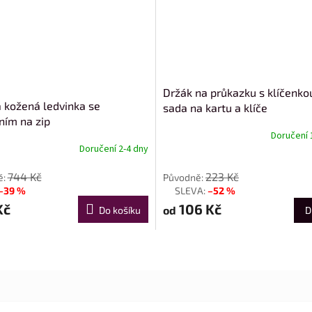
Držák na průkazku s klíčenko
 kožená ledvinka se
sada na kartu a klíče
ním na zip
Doručení 
Doručení 2-4 dny
od
744 Kč
223 Kč
–39 %
–52 %
až
Kč
106 Kč
od
Do košíku
D