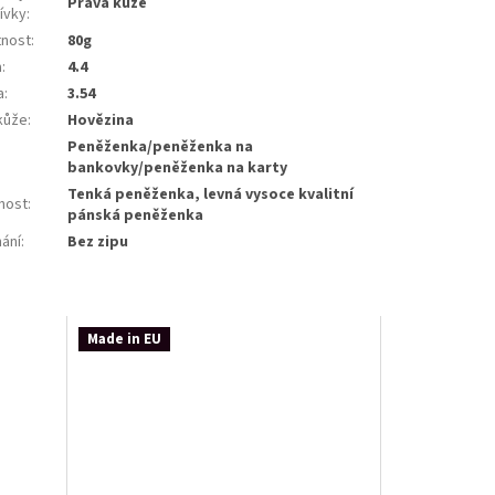
Pravá kůže
ívky
:
nost
:
80g
a
:
4.4
a
:
3.54
kůže
:
Hovězina
Peněženka/peněženka na
bankovky/peněženka na karty
Tenká peněženka, levná vysoce kvalitní
tnost
:
pánská peněženka
nání
:
Bez zipu
Made in EU