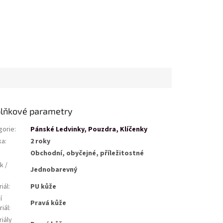
lňkové parametry
gorie
:
Pánské Ledvinky, Pouzdra, Klíčenky
ka
:
2 roky
Obchodní, obyčejné, příležitostné
k /
Jednobarevný
iál
:
PU kůže
í
Pravá kůže
iál
:
iály