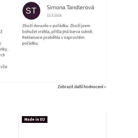
Simona Tandlerová
ST
 5 z 5 hvězdiček.
Hodnocení obchodu je 5 z 5 hvězdiček.
13.3.2026
Zboží dorazilo v pořádku. Zboží jsem
ež
bohužel vrátila, přišla jiná barva sukně.
Reklamace proběhla v naprostém
i
pořádku.
otky.
ých
 vše
Zobrazit další hodnocení
Made in EU