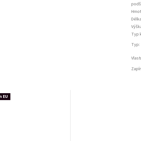
podš
Hmot
Délk
Výšk
Typ 
Typ
:
Vlas
Zapí
n EU