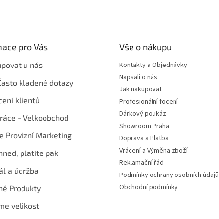
mace pro Vás
Vše o nákupu
upovat u nás
Kontakty a Objednávky
Napsali o nás
Často kladené dotazy
Jak nakupovat
ení klientů
Profesionální focení
Dárkový poukáz
ráce - Velkoobchod
Showroom Praha
te Provizní Marketing
Doprava a Platba
Vrácení a Výměna zboží
hned, platíte pak
Reklamační řád
ál a údržba
Podmínky ochrany osobních údajů
Obchodní podmínky
né Produkty
me velikost