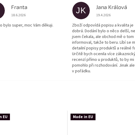
Franta
Jana Králová
JK
Hodnocení obchodu je 5 z 5 hvězdiček.
Hodnocení obchodu je
18.6.2026
19.4.2026
o bylo super, moc Vám děkuji.
Zboží odpovídá popisu a kvalita je
dobrá. Dodání bylo o něco delší, n
jsem čekala, ale obchod mě o tom
informoval, takže to beru. Líbí se m
detailní popisy produktů a reálné f
Určitě bych ocenila více zákaznick
recenzí přímo u produktů, to by mi
pomohlo při rozhodování. Jinak ale
v pořádku.
n EU
Made in EU