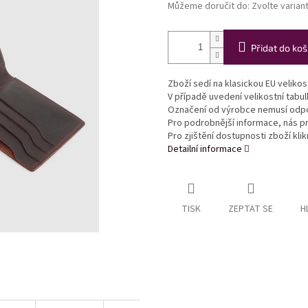
Můžeme doručit do:
Zvolte varian
Přidat do koš
Zboží sedí na klasickou EU veliko
V případě uvedení velikostní tabu
Označení od výrobce nemusí odpo
Pro podrobnější informace, nás pr
Pro zjištění dostupnosti zboží kl
Detailní informace
TISK
ZEPTAT SE
H