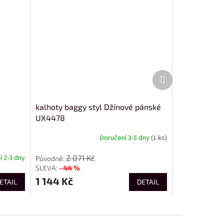
Další
produkt
kalhoty baggy styl Džínové pánské
UX4478
Doručení 3-5 dny
(1 ks)
2 071 Kč
 2-3 dny
–44 %
1 144 Kč
ETAIL
DETAIL