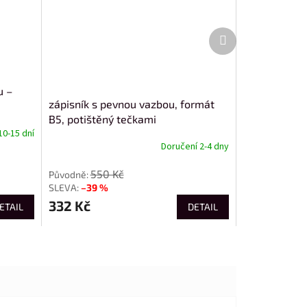
Další
produkt
u –
zápisník s pevnou vazbou, formát
B5, potištěný tečkami
10-15 dní
Doručení 2-4 dny
550 Kč
–39 %
332 Kč
ETAIL
DETAIL