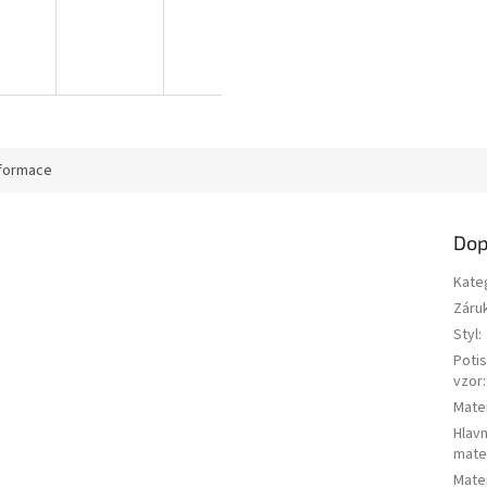
nformace
Dop
Kate
Záru
Styl
:
Potis
vzor
:
Mater
Hlavn
mater
Mater