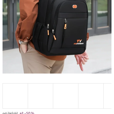
od 749 Kč
až –50 %