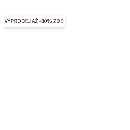
á
p
a
VÝPRODEJ AŽ -80% ZDE
t
í