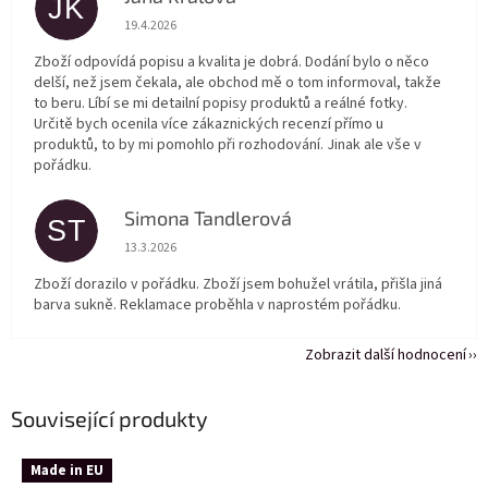
JK
Hodnocení obchodu je 5 z 5 hvězdiček.
19.4.2026
Zboží odpovídá popisu a kvalita je dobrá. Dodání bylo o něco
delší, než jsem čekala, ale obchod mě o tom informoval, takže
to beru. Líbí se mi detailní popisy produktů a reálné fotky.
Určitě bych ocenila více zákaznických recenzí přímo u
produktů, to by mi pomohlo při rozhodování. Jinak ale vše v
pořádku.
Simona Tandlerová
ST
Hodnocení obchodu je 5 z 5 hvězdiček.
13.3.2026
Zboží dorazilo v pořádku. Zboží jsem bohužel vrátila, přišla jiná
barva sukně. Reklamace proběhla v naprostém pořádku.
Zobrazit další hodnocení
Související produkty
Made in EU