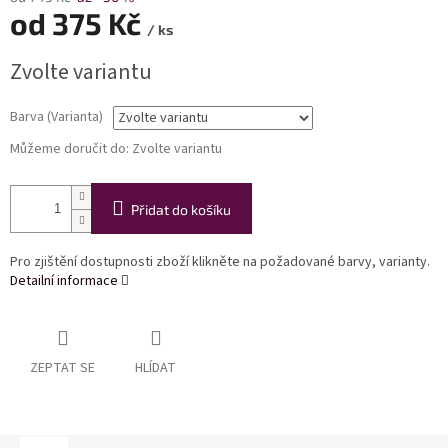
od
375 Kč
/ ks
Měrná
Zvolte variantu
cena:
Barva (Varianta)
Můžeme doručit do:
Zvolte variantu
Přidat do košíku
Pro zjištění dostupnosti zboží klikněte na požadované barvy, varianty.
Detailní informace
ZEPTAT SE
HLÍDAT