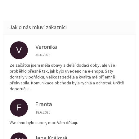
Veronika
V
Hodnocení obchodu je 5 z 5 hvězdiček.
30.6.2026
Ze začátku jsem měla obavy z delší dodací doby, ale vše
proběhlo přesně tak, jak bylo uvedeno na e-shopu. Šaty
dorazily v pořádku, velikost seděla a kvalita mě příjemně
překvapila. Komunikace obchodu byla rychlá a ochotná. Určitě
doporučuji.
Franta
F
Hodnocení obchodu je 5 z 5 hvězdiček.
18.6.2026
Všechno bylo super, moc Vám děkuji.
Jana Králová