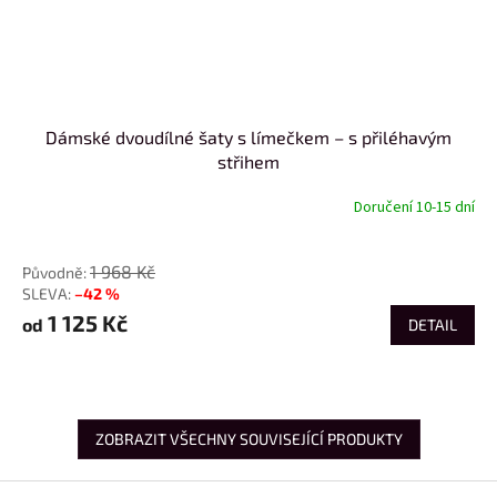
Dámské dvoudílné šaty s límečkem – s přiléhavým
střihem
Doručení 10-15 dní
od
1 968 Kč
–42 %
1 125 Kč
od
DETAIL
ZOBRAZIT VŠECHNY SOUVISEJÍCÍ PRODUKTY
Z