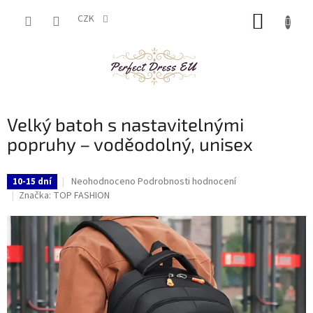
Přejít
NÁKUP
na
CZK
obsah
KOŠÍK
Velký batoh s nastavitelnými
popruhy – voděodolný, unisex
Průměrné
Neohodnoceno
Podrobnosti hodnocení
10-15 dní
hodnocení
Značka:
TOP FASHION
produktu
je
0,0
z
5
hvězdiček.