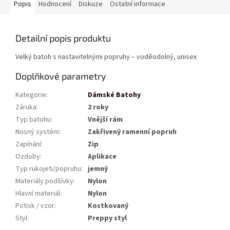
Popis
Hodnocení
Diskuze
Ostatní informace
Detailní popis produktu
Velký batoh s nastavitelnými popruhy – voděodolný, unisex
Doplňkové parametry
Kategorie
:
Dámské Batohy
Záruka
:
2 roky
Typ batohu
:
Vnější rám
Nosný systém
:
Zakřivený ramenní popruh
Zapínání
:
Zip
Ozdoby
:
Aplikace
Typ rukojeti/popruhu
:
jemný
Materiály podšívky
:
Nylon
Hlavní materiál
:
Nylon
Potisk / vzor
:
Kostkovaný
Styl
:
Preppy styl