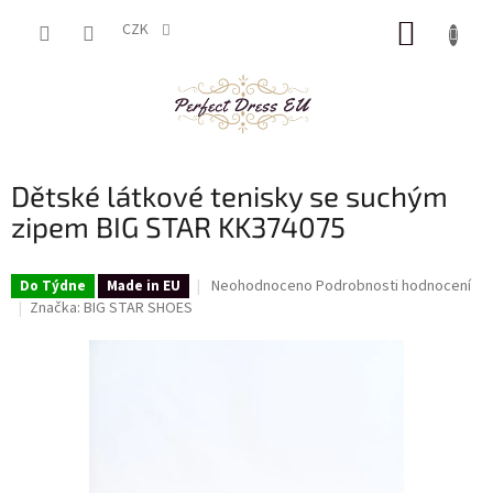
Přejít
NÁKUP
na
CZK
obsah
KOŠÍK
Dětské látkové tenisky se suchým
zipem BIG STAR KK374075
Průměrné
Neohodnoceno
Podrobnosti hodnocení
Do Týdne
Made in EU
hodnocení
Značka:
BIG STAR SHOES
produktu
je
0,0
z
5
hvězdiček.