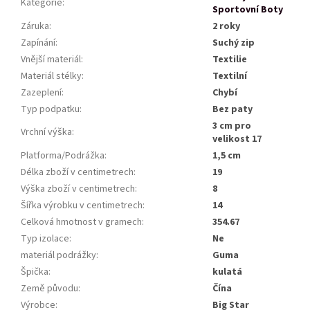
Kategorie
:
Sportovní Boty
Záruka
:
2 roky
Zapínání
:
Suchý zip
Vnější materiál
:
Textilie
Materiál stélky
:
Textilní
Zazeplení
:
Chybí
Typ podpatku
:
Bez paty
3 cm pro
Vrchní výška
:
velikost 17
Platforma/Podrážka
:
1,5 cm
Délka zboží v centimetrech
:
19
Výška zboží v centimetrech
:
8
Šířka výrobku v centimetrech
:
14
Celková hmotnost v gramech
:
354.67
Typ izolace
:
Ne
materiál podrážky
:
Guma
Špička
:
kulatá
Země původu
:
Čína
Výrobce
:
Big Star