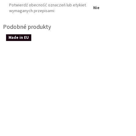
Potwierdź obecność oznaczeń lub etykiet
Nie
wymaganych przepisami
:
Made in EU