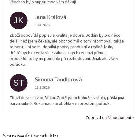
Všechno bylo super, moc Vám děkuji.
Jana Králová
JK
Hodnocení obchodu je 5 z 5 hvězdiček.
19.4.2026
Zboží odpovídá popisu a kvalita je dobrá. Dodání bylo o něco
delší, než jsem čekala, ale obchod mě o tom informoval, takže
to beru. Líbí se mi detailní popisy produktů a reálné fotky.
Určitě bych ocenila více zákaznických recenzí přímo u
produktů, to by mi pomohlo při rozhodování. Jinak ale vše v
pořádku.
Simona Tandlerová
ST
Hodnocení obchodu je 5 z 5 hvězdiček.
13.3.2026
Zboží dorazilo v pořádku. Zboží jsem bohužel vrátila, přišla jiná
barva sukně. Reklamace proběhla v naprostém pořádku.
Zobrazit další hodnocení
Související produkty