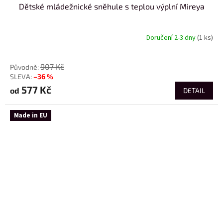
Dětské mládežnické sněhule s teplou výplní Mireya
Doručení 2-3 dny
(1 ks)
od
907 Kč
–36 %
577 Kč
od
DETAIL
Made in EU