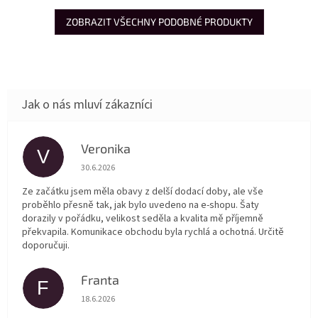
ZOBRAZIT VŠECHNY PODOBNÉ PRODUKTY
Veronika
V
Hodnocení obchodu je 5 z 5 hvězdiček.
30.6.2026
Ze začátku jsem měla obavy z delší dodací doby, ale vše
proběhlo přesně tak, jak bylo uvedeno na e-shopu. Šaty
dorazily v pořádku, velikost seděla a kvalita mě příjemně
překvapila. Komunikace obchodu byla rychlá a ochotná. Určitě
doporučuji.
Franta
F
Hodnocení obchodu je 5 z 5 hvězdiček.
18.6.2026