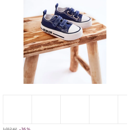
1 012 Kč
–36 %