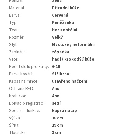
Pohlaví
:
Žena
Materiál
:
Přírodní kůže
Barva
:
Červená
Typ
:
Peněženka
Tvar
:
Horizontální
Rozměr
:
Velký
Styl
:
Městské / neformální
Zapínání
:
západka
Vzor
:
hadí / krokodýlí kůže
Počet slotů pro karty
:
6-10
Barva kování
:
Stříbrná
Kapsa na mince
:
uzavřeno háčkem
Ochrana RFID
:
Ano
Krabička
:
Ano
Doklad o registraci
:
sedí
Speciální funkce
:
kapsa na zip
Výška
:
10 cm
Šířka
:
19 cm
Tloušťka
:
3 cm