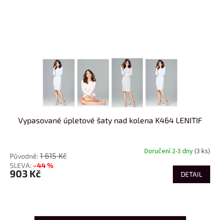
Vypasované úpletové šaty nad kolena K464 LENITIF
Doručení 2-3 dny
(3 ks)
1 615 Kč
–44 %
903 Kč
DETAIL