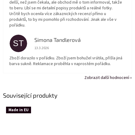
delší, než jsem čekala, ale obchod mě o tom informoval, takže
to beru. Líbí se mi detailní popisy produktů a reálné fotky.
Určitě bych ocenila více zákaznických recenzí přímo u
produktů, to by mi pomohlo při rozhodování. Jinak ale vše v
pořádku.
Simona Tandlerová
ST
Hodnocení obchodu je 5 z 5 hvězdiček.
13.3.2026
Zboží dorazilo v pořádku. Zboží jsem bohužel vrátila, přišla jiná
barva sukně. Reklamace proběhla v naprostém pořádku.
Zobrazit další hodnocení
Související produkty
Made in EU