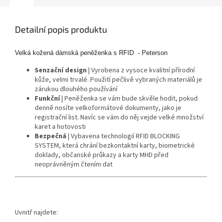
Detailní popis produktu
Velká kožená dámská peněženka s RFID - Peterson
Senzační design
|
Vyrobena z vysoce kvalitní přírodní
kůže, velmi trvalé.
Použití pečlivě vybraných materiálů je
zárukou dlouhého používání
Funkční
|
Peněženka se vám bude skvěle hodit, pokud
denně nosíte velkoformátové dokumenty, jako je
registrační list.
Navíc se vám do něj vejde velké množství
karet a hotovosti
Bezpečná
|
Vybavena technologií RFID BLOCKING
SYSTEM, která chrání bezkontaktní karty, biometrické
doklady, občanské průkazy a karty MHD před
neoprávněným čtením dat
Uvnitř najdete: