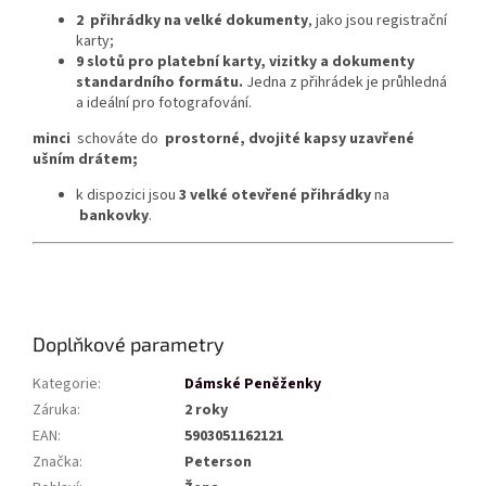
2
přihrádky na velké dokumenty
, jako jsou registrační
karty;
9 slotů pro platební karty, vizitky a dokumenty
standardního formátu.
Jedna z přihrádek je průhledná
a ideální pro fotografování.
minci
schováte do
prostorné, dvojité kapsy uzavřené
ušním drátem;
k dispozici jsou
3 velké otevřené přihrádky
na
bankovky
.
Doplňkové parametry
Kategorie
:
Dámské Peněženky
Záruka
:
2 roky
EAN
:
5903051162121
Značka
:
Peterson