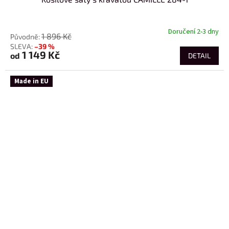
od
Doručení 2-3 dny
1 896 Kč
–39 %
1 149 Kč
od
DETAIL
Made in EU