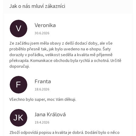
Veronika
V
Hodnocení obchodu je 5 z 5 hvězdiček.
30.6.2026
Ze začátku jsem měla obavy z delší dodací doby, ale vše
proběhlo přesně tak, jak bylo uvedeno na e-shopu. Šaty
dorazily v pořádku, velikost seděla a kvalita mě příjemně
překvapila. Komunikace obchodu byla rychlá a ochotná. Určitě
doporučuji.
Franta
F
Hodnocení obchodu je 5 z 5 hvězdiček.
18.6.2026
Všechno bylo super, moc Vám děkuji.
Jana Králová
JK
Hodnocení obchodu je 5 z 5 hvězdiček.
19.4.2026
Zboží odpovídá popisu a kvalita je dobrá. Dodání bylo o něco