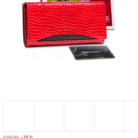
1 593 Kč
–39 %