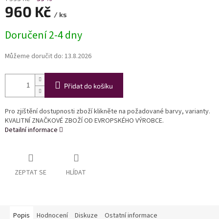
960 Kč
/ ks
Měrná
Doručení 2-4 dny
cena:
Můžeme doručit do:
13.8.2026
Přidat do košíku
Pro zjištění dostupnosti zboží klikněte na požadované barvy, varianty.
KVALITNÍ ZNAČKOVÉ ZBOŽÍ OD EVROPSKÉHO VÝROBCE.
Detailní informace
ZEPTAT SE
HLÍDAT
Popis
Hodnocení
Diskuze
Ostatní informace