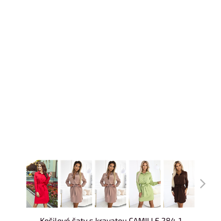
Košilové šaty s kravatou CAMILLE 284-1