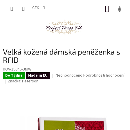
Přejít
NÁKUP
na
CZK
obsah
KOŠÍK
Velká kožená dámská peněženka s
RFID
ROV-19046-UNIW
Průměrné
Neohodnoceno
Podrobnosti hodnocení
Do Týdne
Made in EU
hodnocení
Značka:
Peterson
produktu
je
0,0
z
5
hvězdiček.