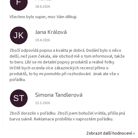
F
Hodnocení obchodu je 5 z 5 hvězdiček.
18.6.2026
Všechno bylo super, moc Vám děkuji.
Jana Králová
JK
Hodnocení obchodu je 5 z 5 hvězdiček.
19.4.2026
Zboží odpovídá popisu a kvalita je dobrá. Dodání bylo o něco
delší, než jsem čekala, ale obchod mě o tom informoval, takže
to beru. Líbí se mi detailní popisy produktů a reálné fotky.
Určitě bych ocenila více zákaznických recenzí přímo u
produktů, to by mi pomohlo při rozhodování. Jinak ale vše v
pořádku.
Simona Tandlerová
ST
Hodnocení obchodu je 5 z 5 hvězdiček.
13.3.2026
Zboží dorazilo v pořádku. Zboží jsem bohužel vrátila, přišla jiná
barva sukně. Reklamace proběhla v naprostém pořádku.
Zobrazit další hodnocení