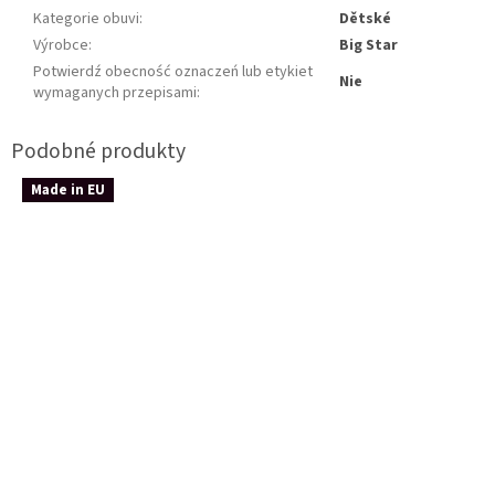
Kategorie obuvi
:
Dětské
Výrobce
:
Big Star
Potwierdź obecność oznaczeń lub etykiet
Nie
wymaganych przepisami
:
Made in EU