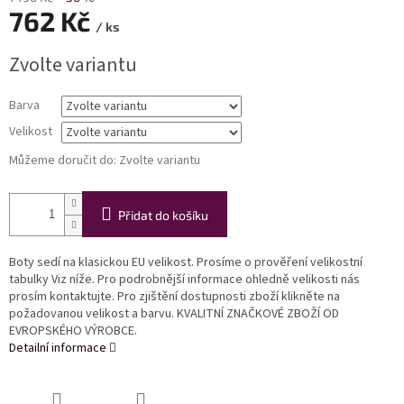
762 Kč
/ ks
Měrná
Zvolte variantu
cena:
Barva
Velikost
Můžeme doručit do:
Zvolte variantu
Přidat do košíku
Boty sedí na klasickou EU velikost. Prosíme o prověření velikostní
tabulky Viz níže. Pro podrobnější informace ohledně velikosti nás
prosím kontaktujte. Pro zjištění dostupnosti zboží klikněte na
požadovanou velikost a barvu. KVALITNÍ ZNAČKOVÉ ZBOŽÍ OD
EVROPSKÉHO VÝROBCE.
Detailní informace