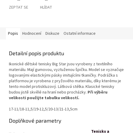
ZEPTAT SE
HLÍDAT
Popis
Hodnocení
Diskuze
Ostatní informace
Detailní popis produktu
Ikonické dětské tenisky Big Star jsou vyrobeny z textilního
materiálu. Mají gumovou, vyztuženou špičku. Model se vyznačuje
logovanými elastickými pásky imitujícími tkaničky. Podrážka s
platformou je vyrobena z pryžového materiálu, díky kterému je
tento model protiskluzový. Látková stélka. Klasické tenisky
budou jistě skvělé na hraní nebo procházky.
Při výběru
velikosti použijte tabulku velikostí.
17-11/18-11,5/19-12,5/20-13/21-13,5cm
Doplňkové parametry
Tenisky a