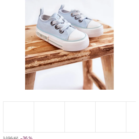
1 196 Kč
–36 %