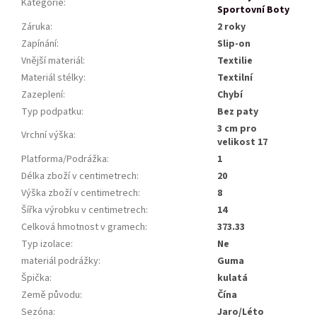
Kategorie
:
Sportovní Boty
Záruka
:
2 roky
Zapínání
:
Slip-on
Vnější materiál
:
Textilie
Materiál stélky
:
Textilní
Zazeplení
:
Chybí
Typ podpatku
:
Bez paty
3 cm pro
Vrchní výška
:
velikost 17
Platforma/Podrážka
:
1
Délka zboží v centimetrech
:
20
Výška zboží v centimetrech
:
8
Šířka výrobku v centimetrech
:
14
Celková hmotnost v gramech
:
373.33
Typ izolace
:
Ne
materiál podrážky
:
Guma
Špička
:
kulatá
Země původu
:
Čína
Sezóna
:
Jaro/Léto