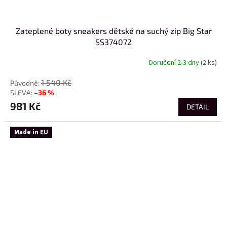
Zateplené boty sneakers dětské na suchý zip Big Star
SS374072
Doručení 2-3 dny
(2 ks)
1 540 Kč
–36 %
981 Kč
DETAIL
Made in EU