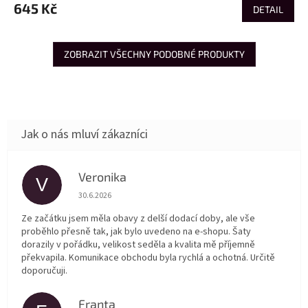
645 Kč
DETAIL
ZOBRAZIT VŠECHNY PODOBNÉ PRODUKTY
Veronika
V
Hodnocení obchodu je 5 z 5 hvězdiček.
30.6.2026
Ze začátku jsem měla obavy z delší dodací doby, ale vše
proběhlo přesně tak, jak bylo uvedeno na e-shopu. Šaty
dorazily v pořádku, velikost seděla a kvalita mě příjemně
překvapila. Komunikace obchodu byla rychlá a ochotná. Určitě
doporučuji.
Franta