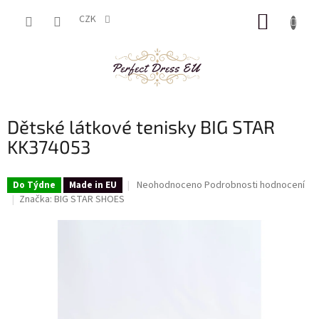
Přejít
NÁKUP
na
CZK
obsah
KOŠÍK
Dětské látkové tenisky BIG STAR
KK374053
Průměrné
Neohodnoceno
Podrobnosti hodnocení
Do Týdne
Made in EU
hodnocení
Značka:
BIG STAR SHOES
produktu
je
0,0
z
5
hvězdiček.